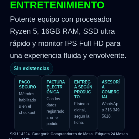
ENTRETENIMIENTO
Potente equipo con procesador
Ryzen 5, 16GB RAM, SSD ultra
rápido y monitor IPS Full HD para
una experiencia fluida y envolvente.
Sin existencias
PAGO
FACTURA
ENTREG
ASESORÍ
SEGURO
ELECTR
A SEGÚN
A
ÓNICA
PRODUC
COMERC
Métodos
TO
IAL
Con los
habilitado
Física o
WhatsAp
datos
s en el
digital,
p 316 349
registrado
checkout.
según la
5618.
s en el
ficha.
pedido.
SKU
14224
Categoría
Computadores de Mesa
Etiqueta
24 Meses