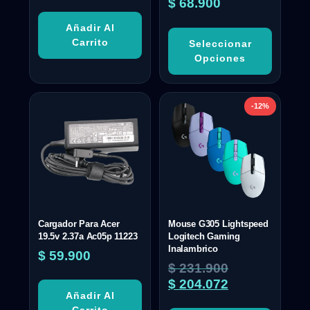
$
68.900
Añadir Al
Carrito
Seleccionar
Opciones
-12%
Cargador Para Acer
Mouse G305 Lightspeed
19.5v 2.37a Ac05p 11223
Logitech Gaming
Inalambrico
$
59.900
$
231.900
$
204.072
Añadir Al