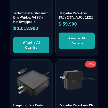
Teclado Razer Mecanico
Cargador Para Acer
BlackWidow V4 75%
19.5v 2.37a Ac05p 11223
Hot-Swappable
$
59.900
$
1.013.900
Añadir Al
Añadir Al
Carrito
Carrito
-10%
Cargador Para Portatil
Cargador Para Asus 19v