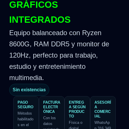
GRÁFICOS
INTEGRADOS
Equipo balanceado con Ryzen
8600G, RAM DDR5 y monitor de
120Hz, perfecto para trabajo,
estudio y entretenimiento
multimedia.
Sin existencias
PAGO
FACTURA
ENTREG
ASESORÍ
SEGURO
ELECTR
A SEGÚN
A
ÓNICA
PRODUC
COMERC
Métodos
TO
IAL
Con los
habilitado
Física o
WhatsAp
datos
s en el
digital,
p 316 349