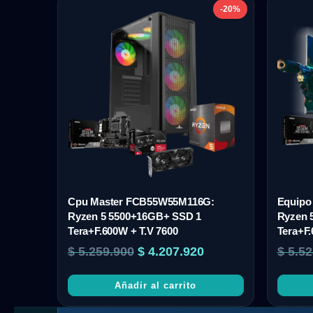
-20%
Cpu Master FCB55W55M116G:
Equipo
Ryzen 5 5500+16GB+ SSD 1
Ryzen 
Tera+F.600W + T.V 7600
Tera+F.
$
5.259.900
$
4.207.920
$
5.52
Añadir al carrito