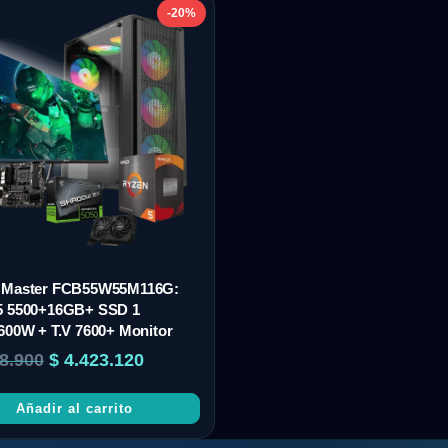
-20%
 Master FCB55W55M116G:
5 5500+16GB+ SSD 1
600W + T.V 7600+ Monitor
8.900
$
4.423.120
Añadir al carrito