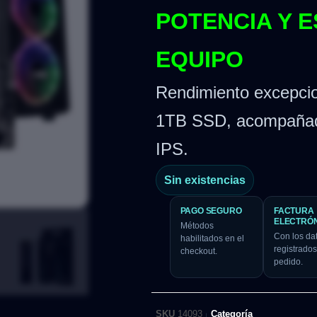
POTENCIA Y E
EQUIPO
Rendimiento excepci
1TB SSD, acompañado
IPS.
Sin existencias
PAGO SEGURO
FACTURA
ELECTRÓ
Métodos
Con los da
habilitados en el
registrados
checkout.
pedido.
SKU
14093
Categoría