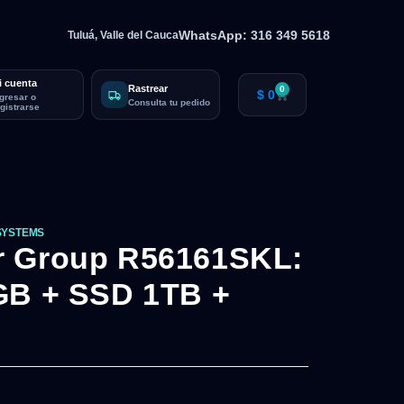
WhatsApp: 316 349 5618
Tuluá, Valle del Cauca
i cuenta
Rastrear
0
$
0
ngresar o
Consulta tu pedido
egistrarse
SYSTEMS
r Group R56161SKL:
GB + SSD 1TB +