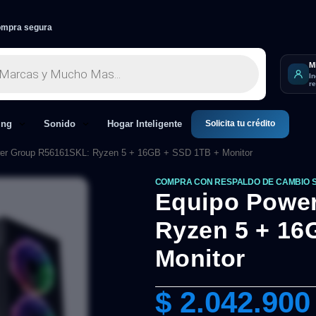
mpra segura
M
I
r
Solicita tu crédito
ing
Sonido
Hogar Inteligente
er Group R56161SKL: Ryzen 5 + 16GB + SSD 1TB + Monitor
COMPRA CON RESPALDO DE CAMBIO 
Equipo Powe
Ryzen 5 + 16
Monitor
$
2.042.900