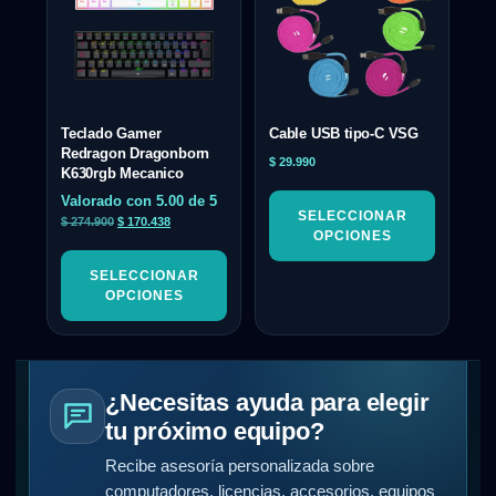
Teclado Gamer
Cable USB tipo-C VSG
Redragon Dragonborn
$
29.990
K630rgb Mecanico
Valorado con
5.00
de 5
SELECCIONAR
$
274.900
$
170.438
OPCIONES
SELECCIONAR
OPCIONES
¿Necesitas ayuda para elegir
tu próximo equipo?
Recibe asesoría personalizada sobre
computadores, licencias, accesorios, equipos