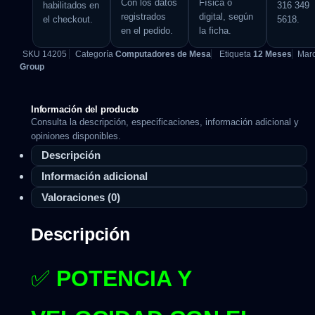
Con los datos
Física o
habilitados en
316 349
registrados
digital, según
el checkout.
5618.
en el pedido.
la ficha.
SKU
14205
Categoría
Computadores de Mesa
Etiqueta
12 Meses
Mar
Group
Información del producto
Consulta la descripción, especificaciones, información adicional y
opiniones disponibles.
Descripción
Información adicional
Valoraciones (0)
Descripción
✅
POTENCIA Y