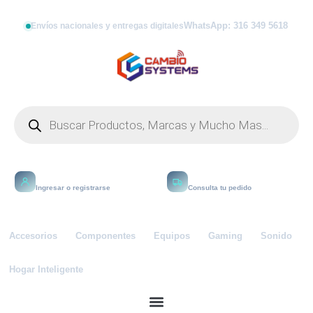
WhatsApp: 316 349 5618
Envíos nacionales y entregas digitales
Mi cuenta
Rastrear
Ingresar o registrarse
Consulta tu pedido
Accesorios
Componentes
Equipos
Gaming
Sonido
Hogar Inteligente