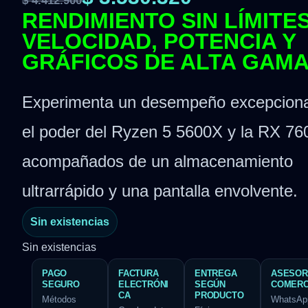
$
4.412.900
RENDIMIENTO SIN LÍMITES
VELOCIDAD, POTENCIA Y
GRÁFICOS DE ALTA GAM
Experimenta un desempeño excepciona
el poder del Ryzen 5 5600X y la RX 76
acompañados de un almacenamiento
ultrarrápido y una pantalla envolvente.
Sin existencias
Sin existencias
PAGO
FACTURA
ENTREGA
ASESOR
SEGURO
ELECTRÓNI
SEGÚN
COMERC
CA
PRODUCTO
Métodos
WhatsAp