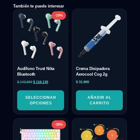
También te puede interesar
-19%
Audífono Trust Nika
Crema Disipadora
Bluetooth
Aerocool Cog 2g
$
143.900
$
116.130
$
31.900
SELECCIONAR
AÑADIR AL
OPCIONES
CARRITO
-38%