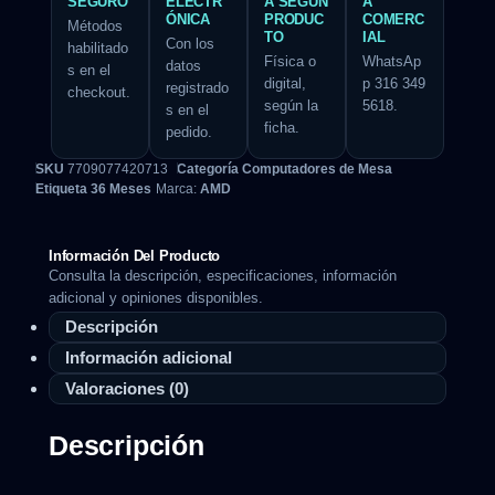
SEGURO
ELECTR
A SEGÚN
A
ÓNICA
PRODUC
COMERC
Métodos
TO
IAL
Con los
habilitado
Física o
WhatsAp
datos
s en el
digital,
p 316 349
registrado
checkout.
según la
5618.
s en el
ficha.
pedido.
SKU
7709077420713
Categoría
Computadores de Mesa
Etiqueta
36 Meses
Marca:
AMD
Información Del Producto
Consulta la descripción, especificaciones, información
adicional y opiniones disponibles.
Descripción
Información adicional
Valoraciones (0)
Descripción