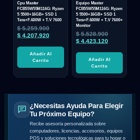
Cpu Master
Equipo Master
FCB55W55M116G: Ryzen
FCB55W55M116G: Ryzen
5 5500+16GB+ SSD 1
5 5500+16GB+ SSD 1
Tera+F.600W + T.V 7600
Tera+F.600W + T.V 7600+
Monitor
$
5.259.900
$
5.528.900
$
4.207.920
$
4.423.120
Añadir Al
Añadir Al
Carrito
Carrito
¿Necesitas Ayuda Para Elegir
Tu Próximo Equipo?
Recibe asesoría personalizada sobre
computadores, licencias, accesorios, equipos
POS y soluciones tecnológicas para tu hogar o