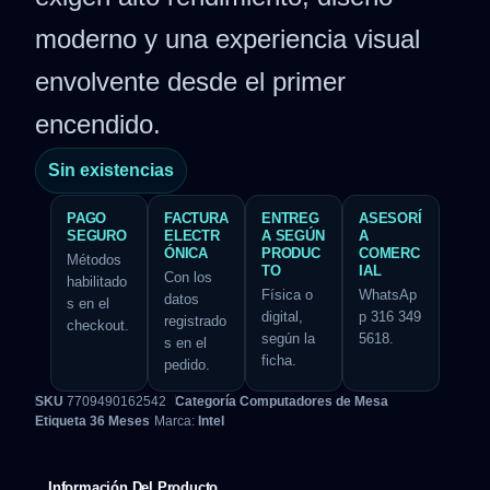
moderno y una experiencia visual
envolvente desde el primer
encendido.
Sin existencias
PAGO
FACTURA
ENTREG
ASESORÍ
SEGURO
ELECTR
A SEGÚN
A
ÓNICA
PRODUC
COMERC
Métodos
TO
IAL
Con los
habilitado
Física o
WhatsAp
datos
s en el
digital,
p 316 349
registrado
checkout.
según la
5618.
s en el
ficha.
pedido.
SKU
7709490162542
Categoría
Computadores de Mesa
Etiqueta
36 Meses
Marca:
Intel
Información Del Producto