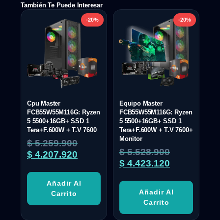
También Te Puede Interesar
-20%
-20%
Cpu Master
Equipo Master
FCB55W55M116G: Ryzen
FCB55W55M116G: Ryzen
5 5500+16GB+ SSD 1
5 5500+16GB+ SSD 1
Tera+F.600W + T.V 7600
Tera+F.600W + T.V 7600+
Monitor
$
5.259.900
$
5.528.900
$
4.207.920
$
4.423.120
Añadir Al
Añadir Al
Carrito
Carrito