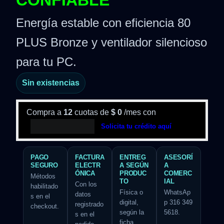
CONFIABLE
Energía estable con eficiencia 80
PLUS Bronze y ventilador silencioso
para tu PC.
Sin existencias
Compra a
12
cuotas de
$
0
/mes con
Solicita tu crédito aquí
PAGO
FACTURA
ENTREG
ASESORÍ
SEGURO
ELECTR
A SEGÚN
A
ÓNICA
PRODUC
COMERC
Métodos
TO
IAL
Con los
habilitado
Física o
WhatsAp
datos
s en el
digital,
p 316 349
registrado
checkout.
según la
5618.
s en el
ficha.