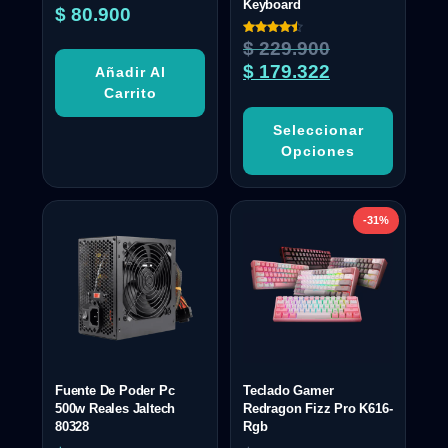
Keyboard
$
80.900
Valorado
$
229.900
con
4.50
$
179.322
Añadir Al
de 5
Carrito
Seleccionar
Opciones
-31%
Fuente De Poder Pc
Teclado Gamer
500w Reales Jaltech
Redragon Fizz Pro K616-
80328
Rgb