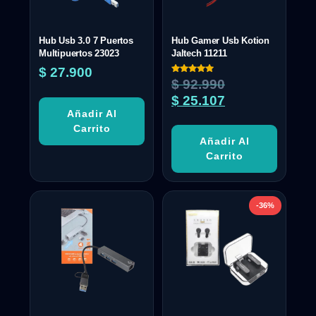
Hub Usb 3.0 7 Puertos
Hub Gamer Usb Kotion
Multipuertos 23023
Jaltech 11211
$
27.900
Valorado
$
92.990
con
5.00
$
25.107
de 5
Añadir Al
Carrito
Añadir Al
Carrito
-36%