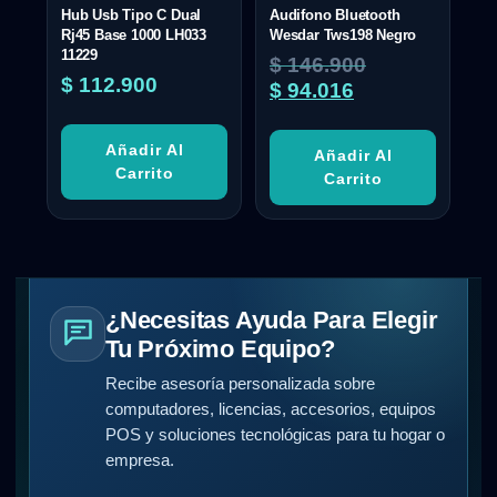
Hub Usb Tipo C Dual
Audifono Bluetooth
Rj45 Base 1000 LH033
Wesdar Tws198 Negro
11229
$
146.900
$
112.900
$
94.016
Añadir Al
Añadir Al
Carrito
Carrito
¿Necesitas Ayuda Para Elegir
Tu Próximo Equipo?
Recibe asesoría personalizada sobre
computadores, licencias, accesorios, equipos
POS y soluciones tecnológicas para tu hogar o
empresa.