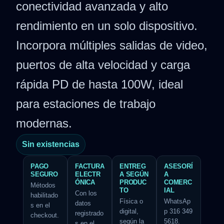
conectividad avanzada y alto
rendimiento en un solo dispositivo.
Incorpora múltiples salidas de video,
puertos de alta velocidad y carga
rápida PD de hasta 100W, ideal
para estaciones de trabajo
modernas.
Sin existencias
PAGO
FACTURA
ENTREG
ASESORÍ
SEGURO
ELECTR
A SEGÚN
A
ÓNICA
PRODUC
COMERC
Métodos
TO
IAL
Con los
habilitado
Física o
WhatsAp
datos
s en el
digital,
p 316 349
registrado
checkout.
según la
5618.
s en el