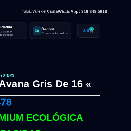
WhatsApp: 316 349 5618
Tuluá, Valle del Cauca
i cuenta
Rastrear
0
$
0
ngresar o
Consulta tu pedido
egistrarse
SYSTEMS
 Avana Gris De 16 «
478
MIUM ECOLÓGICA