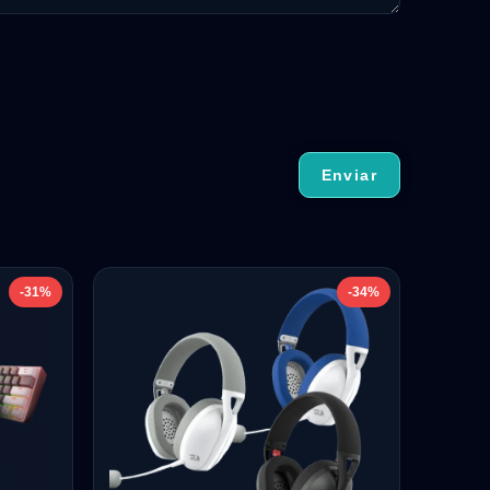
-31%
-34%