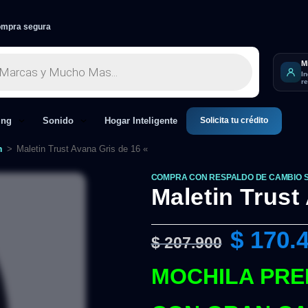
mpra segura
M
I
r
Solicita tu crédito
ing
Sonido
Hogar Inteligente
n
>
Maletin Trust Avana Gris de 16 «
COMPRA CON RESPALDO DE CAMBIO 
Maletin Trust
$
170.
$
207.900
MOCHILA PRE