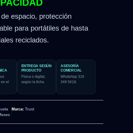
PACIDAD
de espacio, protección
ble para portátiles de hasta
ales reciclados.
ENTREGA SEGÚN
ASESORÍA
NICA
PRODUCTO
COMERCIAL
tos
Física o digital,
WhatsApp 316
 en el
según la ficha.
349 5618.
queta
Marca:
Trust
Meses