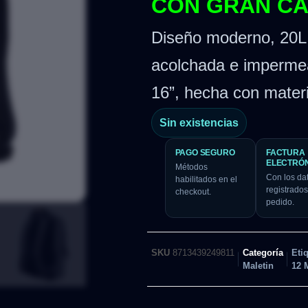
CON GRAN CA
Diseño moderno, 20L 
acolchada e impermea
16”, hecha con materi
Sin existencias
PAGO SEGURO
FACTURA
ELECTRÓ
Métodos
Con los da
habilitados en el
registrados
checkout.
pedido.
SKU
8713439249811
Categoría
Eti
Maletin
12 