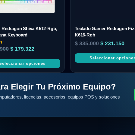
o Redragon Shiva K512-Rgb,
Teclado Gamer Redragon Fiz
na Keyboard
K616-Rgb
$
335.000
$
231.150
900
$
179.322
Seleccionar opcione
Seleccionar opciones
ra Elegir Tu Próximo Equipo?
putadores, licencias, accesorios, equipos POS y soluciones