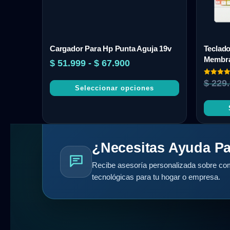
Cargador Para Hp Punta Aguja 19v
Teclad
Membra
$
51.999
-
$
67.900
Valorado
$
229.
con
Seleccionar opciones
4.50
de 5
¿Necesitas Ayuda Pa
Recibe asesoría personalizada sobre com
tecnológicas para tu hogar o empresa.