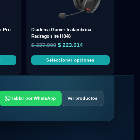
z Pro
Diadema Gamer Inalambrica
Redragon Ire H848
$
337.900
$
223.014
s
Seleccionar opciones
Hablar por WhatsApp
Ver productos