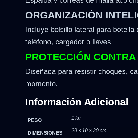
Espalda y correas de malla acolch
ORGANIZACIÓN INTEL
Incluye bolsillo lateral para botel
teléfono, cargador o llaves.
PROTECCIÓN CONTRA 
Diseñada para resistir choques, c
momento.
Información Adicional
1 kg
PESO
20 × 10 × 20 cm
DIMENSIONES