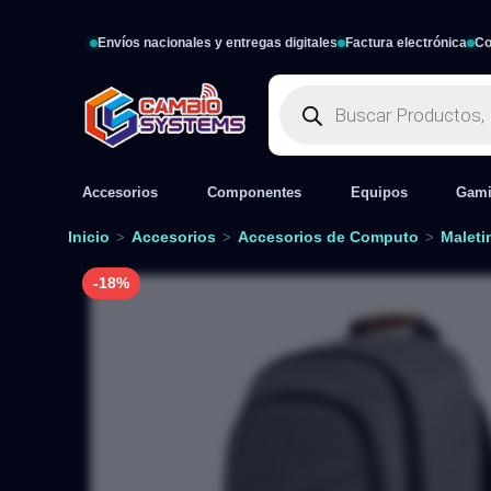
Envíos nacionales y entregas digitales
Factura electrónica
Co
Accesorios
Componentes
Equipos
Gam
Inicio
Accesorios
Accesorios de Computo
Maleti
>
>
>
-18%