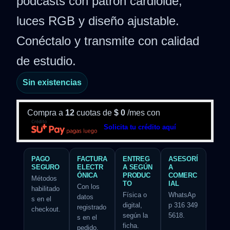
podcasts con patrón cardioide,
luces RGB y diseño ajustable.
Conéctalo y transmite con calidad
de estudio.
Sin existencias
Compra a
12
cuotas de
$
0
/mes con
Solicita tu crédito aquí
PAGO
FACTURA
ENTREG
ASESORÍ
SEGURO
ELECTR
A SEGÚN
A
ÓNICA
PRODUC
COMERC
Métodos
TO
IAL
Con los
habilitado
Física o
WhatsAp
datos
s en el
digital,
p 316 349
registrado
checkout.
según la
5618.
s en el
ficha.
pedido.