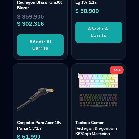
Redragon Blazar Gm300
Lg 19v 2.1a
Blazar
$
58.900
$
359.900
$
302.316
Añadir Al
Carrito
Añadir Al
Carrito
-38%
Cargador Para Acer 19v
Teclado Gamer
Punta 5.5*1.7
Redragon Dragonborn
K630rgb Mecanico
$
51.999