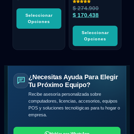
Valorado
$
274.900
con
5.00
$
170.438
Seleccionar
de 5
Opciones
Seleccionar
Opciones
¿Necesitas Ayuda Para Elegir
Tu Próximo Equipo?
Recibe asesoría personalizada sobre
computadores, licencias, accesorios, equipos
POS y soluciones tecnológicas para tu hogar o
empresa.
Hablar por WhatsApp