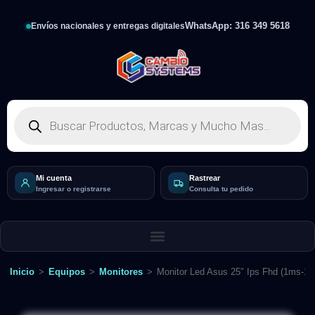
WhatsApp: 316 349 5618
Envíos nacionales y entregas digitales
Mi cuenta
Rastrear
Ingresar o registrarse
Consulta tu pedido
Inicio
>
Equipos
>
Monitores
>
Monitor Led Asus 25″ Ips Fhd (1ms-