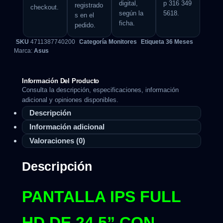
digital,
p 316 349
registrado
checkout.
según la
5618.
s en el
ficha.
pedido.
SKU
4711387740200
Categoría
Monitores
Etiqueta
36 Meses
Marca:
Asus
Información Del Producto
Consulta la descripción, especificaciones, información
adicional y opiniones disponibles.
Descripción
Información adicional
Valoraciones (0)
Descripción
PANTALLA IPS FULL
HD DE 24.5” CON