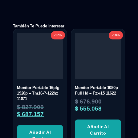
También Te Puede Interesar
-17%
-18%
Monitor Portable 16plg
Monitor Portable 1080p
1920p – Tm16-P-122hz
Full Hd – Fzx-15 11622
11871
$
676.900
$
827.900
$
555.058
$
687.157
Añadir Al
Añadir Al
Carrito