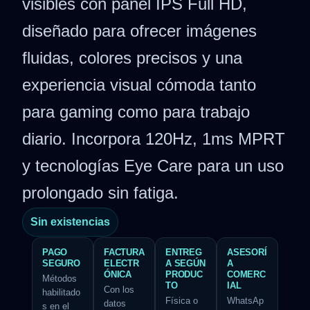
visibles con panel IPS Full HD,
diseñado para ofrecer imágenes
fluidas, colores precisos y una
experiencia visual cómoda tanto
para gaming como para trabajo
diario. Incorpora 120Hz, 1ms MPRT
y tecnologías Eye Care para un uso
prolongado sin fatiga.
Sin existencias
PAGO
FACTURA
ENTREG
ASESORÍ
SEGURO
ELECTR
A SEGÚN
A
ÓNICA
PRODUC
COMERC
Métodos
TO
IAL
Con los
habilitado
Física o
WhatsAp
datos
s en el