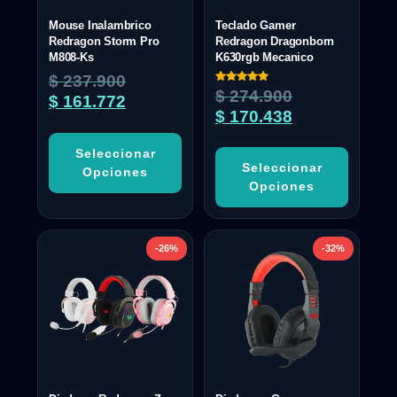
Mouse Inalambrico
Teclado Gamer
Redragon Storm Pro
Redragon Dragonborn
M808-Ks
K630rgb Mecanico
$
237.900
Valorado
$
274.900
$
161.772
con
5.00
$
170.438
de 5
Seleccionar
Seleccionar
Opciones
Opciones
-26%
-32%