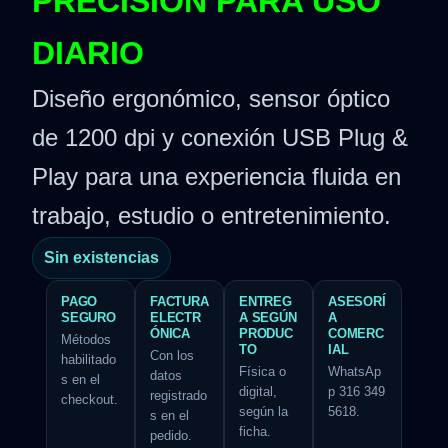
PRECISIÓN PARA USO
DIARIO
Diseño ergonómico, sensor óptico
de 1200 dpi y conexión USB Plug &
Play para una experiencia fluida en
trabajo, estudio o entretenimiento.
Sin existencias
PAGO
FACTURA
ENTREG
ASESORÍ
SEGURO
ELECTR
A SEGÚN
A
ÓNICA
PRODUC
COMERC
Métodos
TO
IAL
Con los
habilitado
Física o
WhatsAp
datos
s en el
digital,
p 316 349
registrado
checkout.
según la
5618.
s en el
ficha.
pedido.