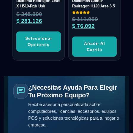
Diadema Redragon Zeus
Diademas Gamer
X H510-Rgb Usb
Redragon H120 Ares 3.5
$
345.000
Valorado
$
111.900
$
281.126
con
5.00
$
76.092
de 5
Seleccionar
Añadir Al
Opciones
Carrito
¿Necesitas Ayuda Para Elegir
Tu Próximo Equipo?
Recibe asesoría personalizada sobre
computadores, licencias, accesorios, equipos
POS y soluciones tecnológicas para tu hogar o
empresa.