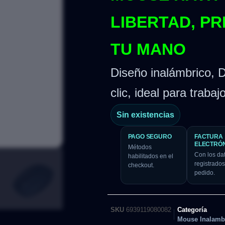
LIBERTAD, PR
TU MANO
Diseño inalámbrico, 
clic, ideal para trabaj
Sin existencias
PAGO SEGURO
FACTURA
ELECTRÓ
Métodos
Con los da
habilitados en el
registrados
checkout.
pedido.
SKU
6939119080082
Categoría
Mouse Inalamb