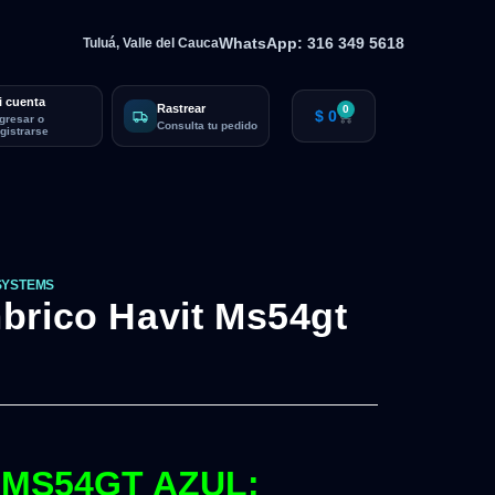
WhatsApp: 316 349 5618
Tuluá, Valle del Cauca
i cuenta
Rastrear
0
$
0
ngresar o
Consulta tu pedido
egistrarse
SYSTEMS
brico Havit Ms54gt
 MS54GT AZUL: