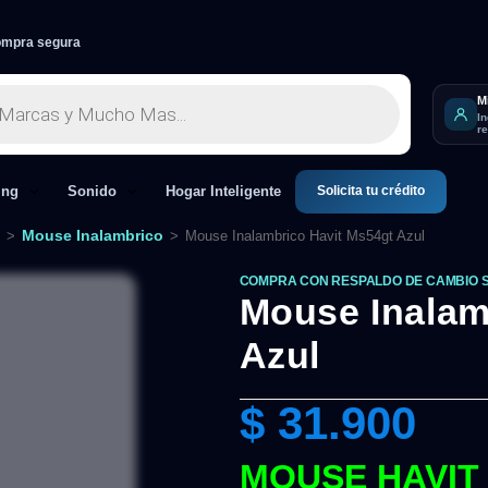
mpra segura
M
I
r
Solicita tu crédito
ing
Sonido
Hogar Inteligente
Mouse Inalambrico
>
>
Mouse Inalambrico Havit Ms54gt Azul
COMPRA CON RESPALDO DE CAMBIO 
Mouse Inalam
Azul
$
31.900
MOUSE HAVIT