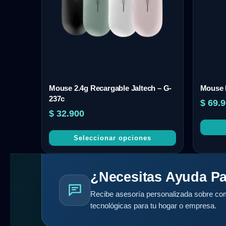
Mouse 2.4g Recargable Jaltech – G-
Mouse 
237c
$
69.9
$
32.900
Seleccionar opciones
¿Necesitas Ayuda Pa
Recibe asesoría personalizada sobre com
tecnológicas para tu hogar o empresa.