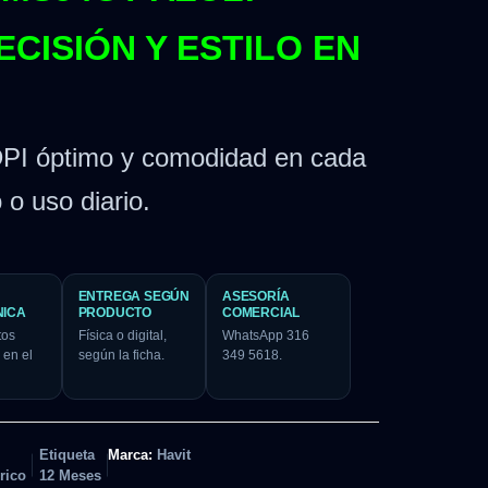
ECISIÓN Y ESTILO EN
DPI óptimo y comodidad en cada
o o uso diario.
ENTREGA SEGÚN
ASESORÍA
NICA
PRODUCTO
COMERCIAL
tos
Física o digital,
WhatsApp 316
 en el
según la ficha.
349 5618.
Etiqueta
Marca:
Havit
rico
12 Meses