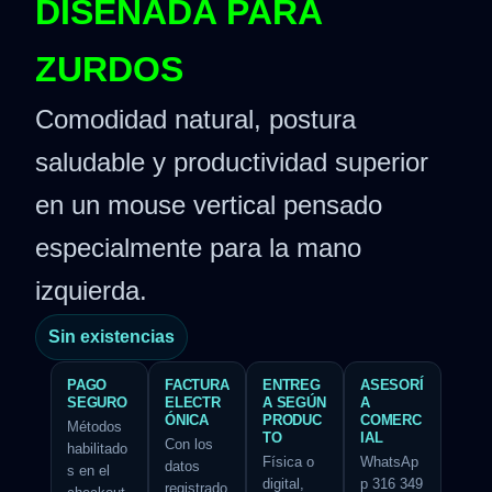
DISEÑADA PARA
ZURDOS
Comodidad natural, postura
saludable y productividad superior
en un mouse vertical pensado
especialmente para la mano
izquierda.
Sin existencias
PAGO
FACTURA
ENTREG
ASESORÍ
SEGURO
ELECTR
A SEGÚN
A
ÓNICA
PRODUC
COMERC
Métodos
TO
IAL
Con los
habilitado
Física o
WhatsAp
datos
s en el
digital,
p 316 349
registrado