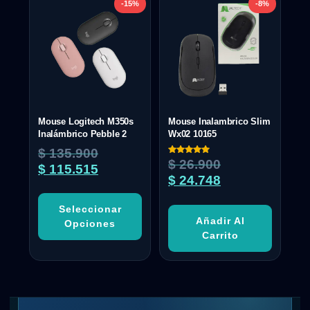
-15%
-8%
Mouse Logitech M350s
Mouse Inalambrico Slim
Inalámbrico Pebble 2
Wx02 10165
$
135.900
Valorado
$
26.900
$
115.515
con
5.00
$
24.748
de 5
Seleccionar
Añadir Al
Opciones
Carrito