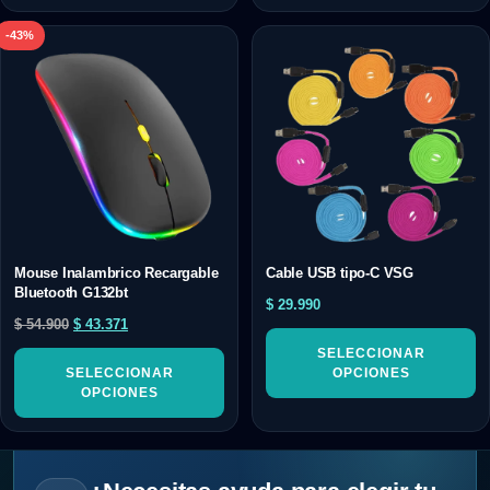
-43%
Mouse Inalambrico Recargable
Cable USB tipo-C VSG
Bluetooth G132bt
$
29.990
$
54.900
$
43.371
SELECCIONAR
SELECCIONAR
OPCIONES
OPCIONES