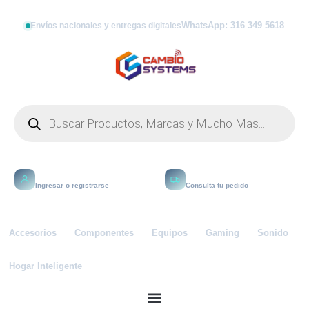
WhatsApp: 316 349 5618
Envíos nacionales y entregas digitales
Mi cuenta
Rastrear
Ingresar o registrarse
Consulta tu pedido
Accesorios
Componentes
Equipos
Gaming
Sonido
Hogar Inteligente