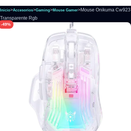
>
>
>
>
Mouse Onikuma Cw923
Inicio
Accesorios
Gaming
Mouse Gamer
Transparente Rgb
-49%