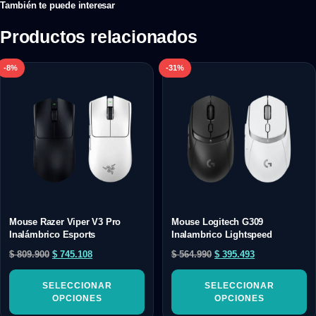
También te puede interesar
Productos relacionados
-8%
-31%
Mouse Razer Viper V3 Pro
Mouse Logitech G309
Inalámbrico Esports
Inalambrico Lightspeed
$
809.900
$
745.108
$
564.990
$
395.493
SELECCIONAR
SELECCIONAR
OPCIONES
OPCIONES