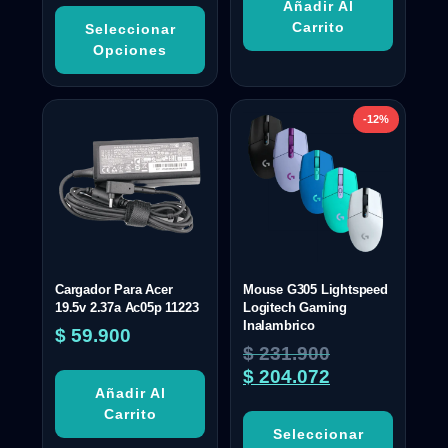
Añadir Al
Carrito
Seleccionar
Opciones
-12%
Cargador Para Acer
Mouse G305 Lightspeed
19.5v 2.37a Ac05p 11223
Logitech Gaming
Inalambrico
$
59.900
$
231.900
$
204.072
Añadir Al
Carrito
Seleccionar