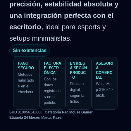
precisión, estabilidad absoluta y
una integración perfecta con el
escritorio
, ideal para esports y
setups minimalistas.
Sin existencias
PAGO
FACTURA
ENTREG
ASESORÍ
SEGURO
ELECTR
A SEGÚN
A
ÓNICA
PRODUC
COMERC
Métodos
TO
IAL
Con los
habilitado
Física o
WhatsAp
datos
s en el
digital,
p 316 349
registrado
checkout.
según la
5618.
s en el
ficha.
pedido.
SKU
810056141608
Categoría
Pad Mouse Gamer
Etiqueta
24 Meses
Marca:
Razer