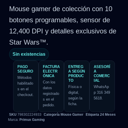
Mouse gamer de colección con 10
botones programables, sensor de
12,400 DPI y detalles exclusivos de
Star Wars™.
Sin existencias
PAGO
FACTURA
ENTREG
ASESORÍ
SEGURO
ELECTR
A SEGÚN
A
ÓNICA
PRODUC
COMERC
Métodos
TO
IAL
Con los
habilitado
Física o
WhatsAp
datos
s en el
digital,
p 316 349
registrado
checkout.
según la
5618.
s en el
ficha.
pedido.
SKU
798302224933
Categoría
Mouse Gamer
Etiqueta
24 Meses
Marca:
Primux Gaming