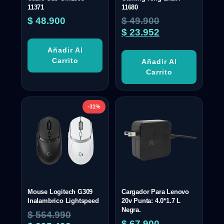
11371
11680
$
48.900
$
49.900
$
23.952
Añadir Al
Carrito
Añadir Al
Carrito
-31%
Mouse Logitech G309
Cargador Para Lenovo
Inalambrico Lightspeed
20v Punta: 4.0*1.7 L
Negra.
$
564.990
$
67.900
-