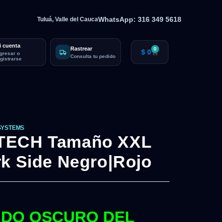
WhatsApp: 316 349 5618
Tuluá, Valle del Cauca
i cuenta
Rastrear
0
$
0
ngresar o
Consulta tu pedido
egistrarse
SYSTEMS
TECH Tamaño XXL
rk Side Negro|Rojo
ADO OSCURO DEL