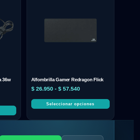
a 36w
Alfombrilla Gamer Redragon Flick
$
26.950
-
$
57.540
Seleccionar opciones