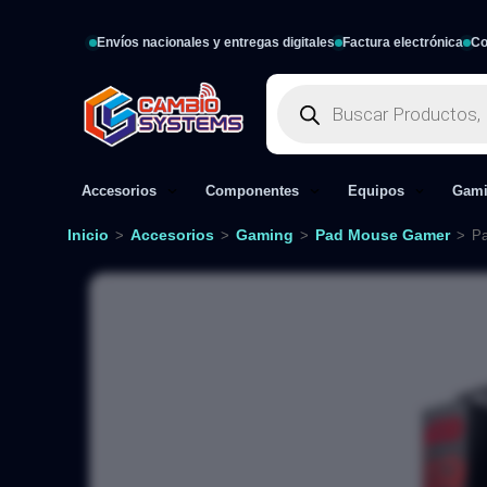
Envíos nacionales y entregas digitales
Factura electrónica
Co
Accesorios
Componentes
Equipos
Gam
Inicio
Accesorios
Gaming
Pad Mouse Gamer
>
>
>
>
Pa