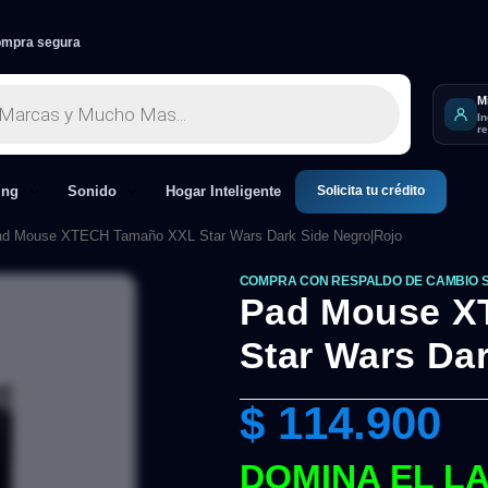
mpra segura
M
I
r
Solicita tu crédito
ing
Sonido
Hogar Inteligente
d Mouse XTECH Tamaño XXL Star Wars Dark Side Negro|Rojo
COMPRA CON RESPALDO DE CAMBIO 
Pad Mouse X
Star Wars Da
$
114.900
DOMINA EL L