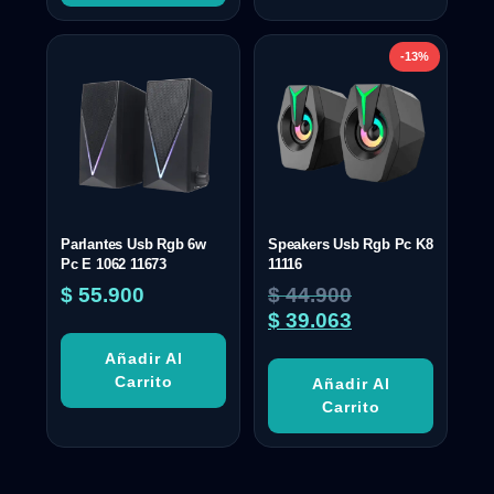
-13%
Parlantes Usb Rgb 6w
Speakers Usb Rgb Pc K8
Pc E 1062 11673
11116
$
55.900
$
44.900
$
39.063
Añadir Al
Carrito
Añadir Al
Carrito