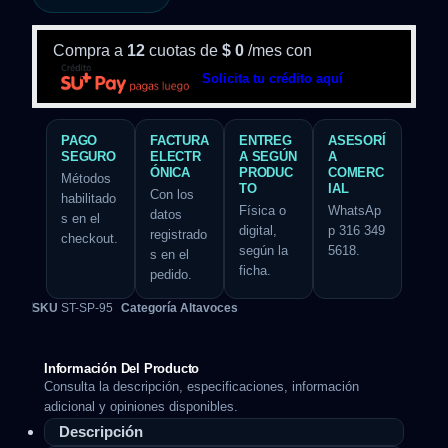
Compra a
12
cuotas de
$
0
/mes con
Solicita tu crédito aquí
PAGO
FACTURA
ENTREG
ASESORÍ
SEGURO
ELECTR
A SEGÚN
A
ÓNICA
PRODUC
COMERC
Métodos
TO
IAL
Con los
habilitado
Física o
WhatsAp
datos
s en el
digital,
p 316 349
registrado
checkout.
según la
5618.
s en el
ficha.
pedido.
SKU
ST-SP-95
Categoría
Altavoces
Información Del Producto
Consulta la descripción, especificaciones, información
adicional y opiniones disponibles.
Descripción