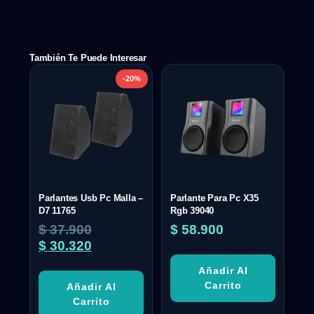
También Te Puede Interesar
-20%
Parlantes Usb Pc Malla –
Parlante Para Pc X35
D7 11765
Rgb 39040
$
37.900
$
58.900
$
30.320
Añadir Al
Carrito
Añadir Al
Carrito