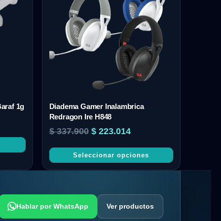
araf 1g
Diadema Gamer Inalambrica
Redragon Ire H848
$
337.900
$
223.014
Seleccionar opciones
Hablar por WhatsApp
Ver productos