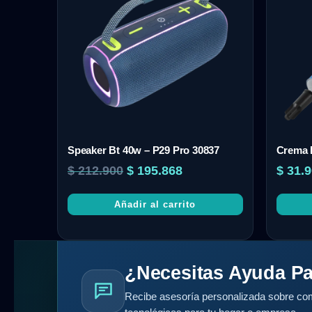
Speaker Bt 40w – P29 Pro 30837
Crema 
$
212.900
$
195.868
$
31.9
Añadir al carrito
¿Necesitas Ayuda Pa
Recibe asesoría personalizada sobre com