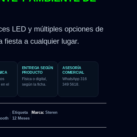
ces LED y múltiples opciones de
a fiesta a cualquier lugar.
ENTREGA SEGÚN
ASESORÍA
NICA
PRODUCTO
COMERCIAL
tos
Física o digital,
WhatsApp 316
 en el
según la ficha.
349 5618.
Etiqueta
Marca:
Steren
tooth
12 Meses