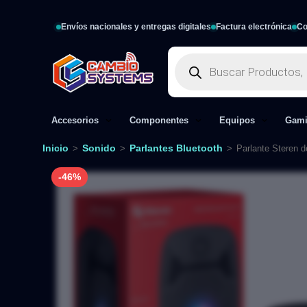
Envíos nacionales y entregas digitales
Factura electrónica
Co
Accesorios
Componentes
Equipos
Gam
Inicio
Sonido
Parlantes Bluetooth
>
>
>
Parlante Steren d
-46%