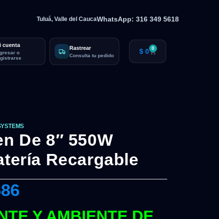
WhatsApp: 316 349 5618
Tuluá, Valle del Cauca
i cuenta
Rastrear
0
$
0
ngresar o
Consulta tu pedido
egistrarse
SYSTEMS
ren De 8″ 550W
atería Recargable
686
NTE Y AMBIENTE DE