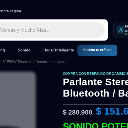
mpra segura
M
I
r
Solicita tu crédito
ing
Sonido
Hogar Inteligente
e 8″ 550W Bluetooth / batería recargable
COMPRA CON RESPALDO DE CAMBIO 
Parlante Ste
Bluetooth / B
$
151.
$
280.900
SONIDO POTE