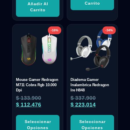
Carrito
Añadir Al
Carrito
-16%
-34%
Mouse Gamer Redragon
Diadema Gamer
M711 Cobra Rgb 10.000
Inalambrica Redragon
Dpi
Ire H848
$
133.900
$
337.900
$
112.476
$
223.014
Seleccionar
Seleccionar
Opciones
Opciones