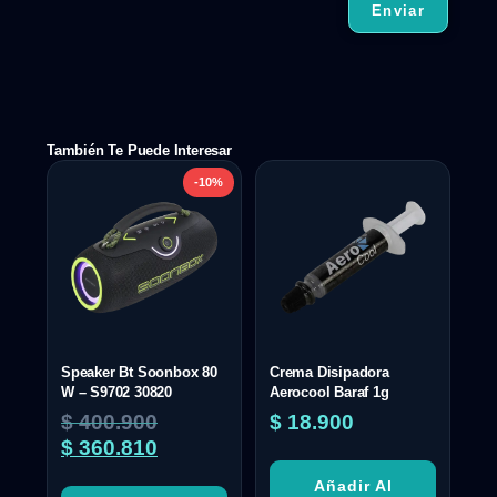
También Te Puede Interesar
-10%
Speaker Bt Soonbox 80
Crema Disipadora
W – S9702 30820
Aerocool Baraf 1g
$
400.900
$
18.900
$
360.810
Añadir Al