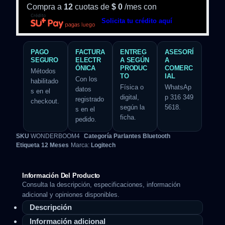
Compra a
12
cuotas de
$
0
/mes con
Solicita tu crédito aquí
PAGO
FACTURA
ENTREG
ASESORÍ
SEGURO
ELECTR
A SEGÚN
A
ÓNICA
PRODUC
COMERC
Métodos
TO
IAL
Con los
habilitado
Física o
WhatsAp
datos
s en el
digital,
p 316 349
registrado
checkout.
según la
5618.
s en el
ficha.
pedido.
SKU
WONDERBOOM4
Categoría
Parlantes Bluetooth
Etiqueta
12 Meses
Marca:
Logitech
Información Del Producto
Consulta la descripción, especificaciones, información
adicional y opiniones disponibles.
Descripción
Información adicional