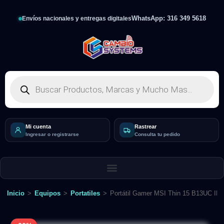
WhatsApp: 316 349 5618
Envíos nacionales y entregas digitales
Mi cuenta
Rastrear
Ingresar o registrarse
Consulta tu pedido
Inicio
>
Equipos
>
Portatiles
>
Portátil Gamer MSI Thin 15 B13UC IN