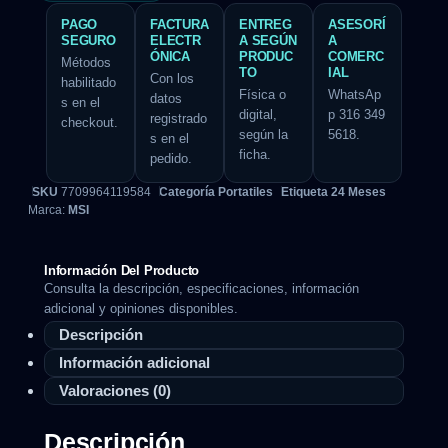
PAGO
FACTURA
ENTREG
ASESORÍ
SEGURO
ELECTR
A SEGÚN
A
ÓNICA
PRODUC
COMERC
Métodos
TO
IAL
Con los
habilitado
Física o
WhatsAp
datos
s en el
digital,
p 316 349
registrado
checkout.
según la
5618.
s en el
ficha.
pedido.
SKU
7709964119584
Categoría
Portatiles
Etiqueta
24 Meses
Marca:
MSI
Información Del Producto
Consulta la descripción, especificaciones, información
adicional y opiniones disponibles.
Descripción
Información adicional
Valoraciones (0)
Descripción