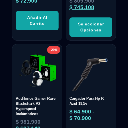
$
72.900
$
809.900
$
745.108
Añadir Al
Carrito
Seleccionar
Opciones
-29%
Audífonos Gamer Razer
Cargador Para Hp P.
Blackshark V2
Azul 19,5v
Hyperspeed
$
64.900
-
Inalámbricos
$
70.900
$
981.900