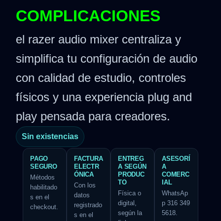
COMPLICACIONES
el razer audio mixer centraliza y
simplifica tu configuración de audio
con calidad de estudio, controles
físicos y una experiencia plug and
play pensada para creadores.
Sin existencias
PAGO
FACTURA
ENTREG
ASESORÍ
SEGURO
ELECTR
A SEGÚN
A
ÓNICA
PRODUC
COMERC
Métodos
TO
IAL
Con los
habilitado
Física o
WhatsAp
datos
s en el
digital,
p 316 349
registrado
checkout.
según la
5618.
s en el