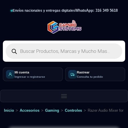
WhatsApp: 316 349 5618
Envíos nacionales y entregas digitales
Mi cuenta
Rastrear
Ingresar o registrarse
Consulta tu pedido
Inicio
>
Accesorios
>
Gaming
>
Controles
>
Razer Audio Mixer for B