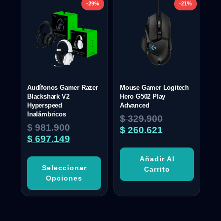
-29%
-21%
Audífonos Gamer Razer
Mouse Gamer Logitech
Blackshark V2
Hero G502 Play
Hyperspeed
Advanced
Inalámbricos
$
329.900
$
981.900
$
260.621
$
697.149
Añadir Al
Seleccionar
Carrito
Opciones