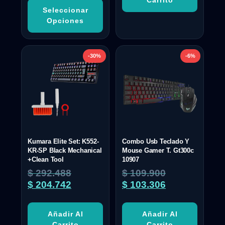
Carrito
Seleccionar
Opciones
-30%
-6%
Kumara Elite Set: K552-
Combo Usb Teclado Y
KR-SP Black Mechanical
Mouse Gamer T. Gt300c
+Clean Tool
10907
$
292.488
$
109.900
$
204.742
$
103.306
Añadir Al
Añadir Al
Carrito
Carrito