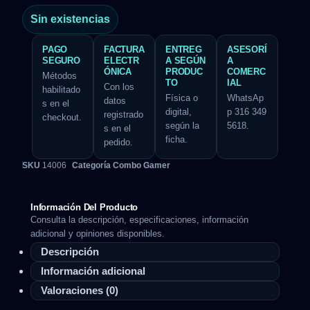
Sin existencias
PAGO
FACTURA
ENTREG
ASESORÍ
SEGURO
ELECTR
A SEGÚN
A
ÓNICA
PRODUC
COMERC
Métodos
TO
IAL
Con los
habilitado
Física o
WhatsAp
datos
s en el
digital,
p 316 349
registrado
checkout.
según la
5618.
s en el
ficha.
pedido.
SKU
14006
Categoría
Combo Gamer
Información Del Producto
Consulta la descripción, especificaciones, información
adicional y opiniones disponibles.
Descripción
Información adicional
Valoraciones (0)