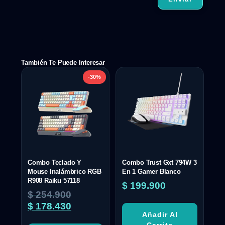
También Te Puede Interesar
-30%
Combo Teclado Y
Combo Trust Gxt 794W 3
Mouse Inalámbrico RGB
En 1 Gamer Blanco
R908 Raiku 57118
$
199.900
$
254.900
$
178.430
Añadir Al