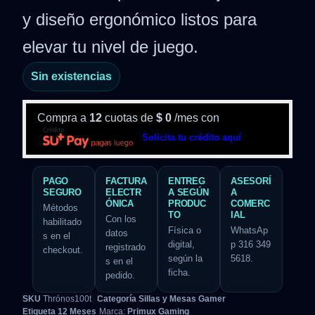
y diseño ergonómico listos para
elevar tu nivel de juego.
Sin existencias
Compra a
12
cuotas de
$
0
/mes con
Solicita tu crédito aquí
PAGO
FACTURA
ENTREG
ASESORÍ
SEGURO
ELECTR
A SEGÚN
A
ÓNICA
PRODUC
COMERC
Métodos
TO
IAL
Con los
habilitado
Física o
WhatsAp
datos
s en el
digital,
p 316 349
registrado
checkout.
según la
5618.
s en el
ficha.
pedido.
SKU
Thrónos100t
Categoría
Sillas y Mesas Gamer
Etiqueta
12 Meses
Marca:
Primux Gaming