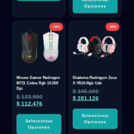
Opciones
-16%
-26%
Mouse Gamer Redragon
Diadema Redragon Zeus
M711 Cobra Rgb 10.000
X H510-Rgb Usb
Dpi
$
345.000
$
133.900
$
281.126
$
112.476
Seleccionar
Seleccionar
Opciones
Opciones