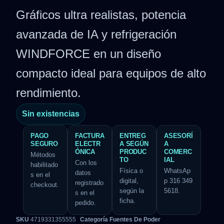
Gráficos ultra realistas, potencia
avanzada de IA y refrigeración
WINDFORCE en un diseño
compacto ideal para equipos de alto
rendimiento.
Sin existencias
PAGO
FACTURA
ENTREG
ASESORÍ
SEGURO
ELECTR
A SEGÚN
A
ÓNICA
PRODUC
COMERC
Métodos
TO
IAL
Con los
habilitado
Física o
WhatsAp
datos
s en el
digital,
p 316 349
registrado
checkout.
según la
5618.
s en el
ficha.
pedido.
SKU
4719331355555
Categoría
Fuentes De Poder