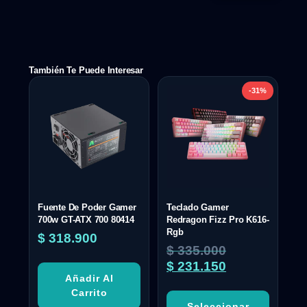
También Te Puede Interesar
-31%
Fuente De Poder Gamer
Teclado Gamer
700w GT-ATX 700 80414
Redragon Fizz Pro K616-
Rgb
$
318.900
$
335.000
$
231.150
Añadir Al
Carrito
Seleccionar