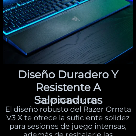
Diseño Duradero Y
Resistente A
Salpicaduras
Seguridad Absoluta
El diseño robusto del Razer Ornata
V3 X te ofrece la suficiente solidez
para sesiones de juego intensas,
además de resbalarle las