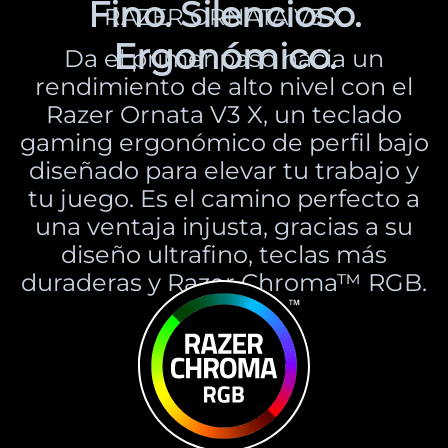
Fino. Silencioso.
RAZER ORNATA V3 X
Ergonómico.
Da el primer paso hacia un
rendimiento de alto nivel con el
Razer Ornata V3 X, un teclado
gaming ergonómico de perfil bajo
diseñado para elevar tu trabajo y
tu juego. Es el camino perfecto a
una ventaja injusta, gracias a su
diseño ultrafino, teclas más
duraderas y Razer Chroma™ RGB.