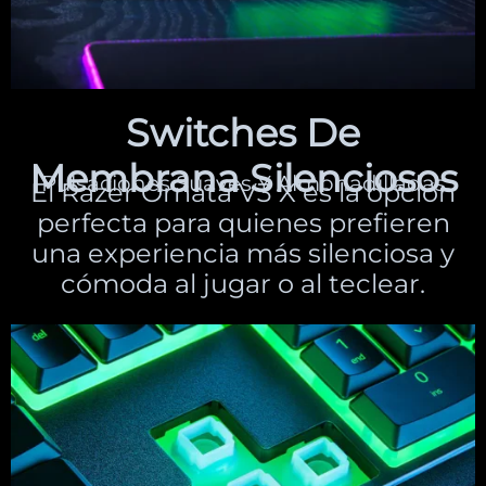
Switches De
Membrana Silenciosos
Pulsaciones Suaves Y Almohadilladas
El Razer Ornata V3 X es la opción
perfecta para quienes prefieren
una experiencia más silenciosa y
cómoda al jugar o al teclear.