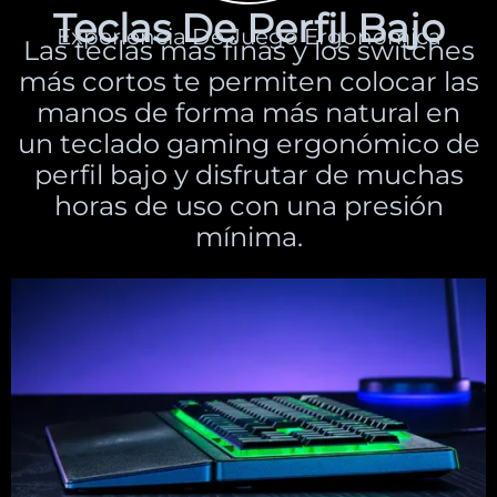
Teclas De Perfil Bajo
Experiencia De Juego Ergonómica
Las teclas más finas y los switches
más cortos te permiten colocar las
manos de forma más natural en
un teclado gaming ergonómico de
perfil bajo y disfrutar de muchas
horas de uso con una presión
mínima.