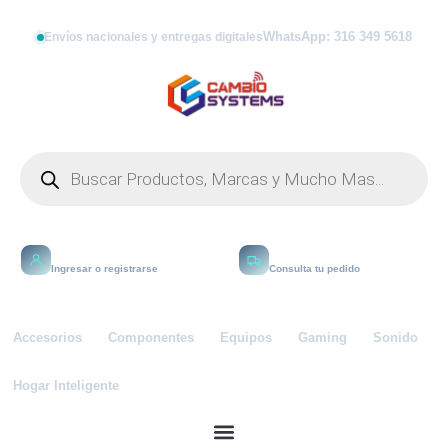
WhatsApp: 316 349 5618
Envíos nacionales y entregas digitales
Mi cuenta
Rastrear
Ingresar o registrarse
Consulta tu pedido
Accesorios
Componentes
Equipos
Gaming
Sonido
Hogar Inteligente