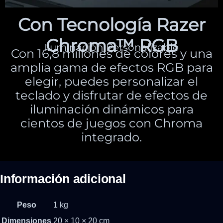
Con Tecnología Razer
Chroma™ RGB
Iluminación Personalizable
Con 16,8 millones de colores y una
amplia gama de efectos RGB para
elegir, puedes personalizar el
teclado y disfrutar de efectos de
iluminación dinámicos para
cientos de juegos con Chroma
integrado.
Información adicional
Peso
1 kg
Dimensiones
20 × 10 × 20 cm