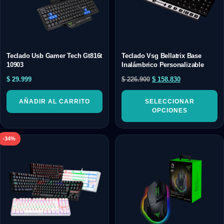
Teclado Usb Gamer Tech Gt816t
Teclado Vsg Bellatrix Base
10903
Inalámbrico Personalizable
$
29.999
$
226.900
$
158.830
AÑADIR AL CARRITO
SELECCIONAR
OPCIONES
-34%