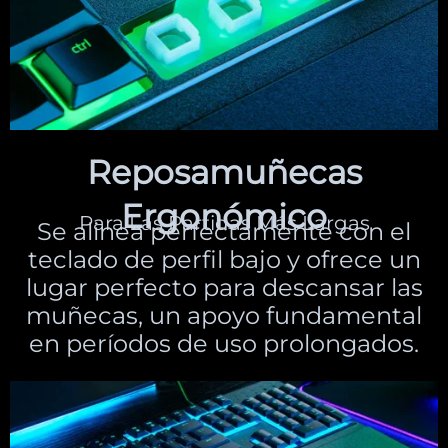
Reposamuñecas
Ergonómico
Para Las Partidas Más Largas
Se alinea perfectamente con el
teclado de perfil bajo y ofrece un
lugar perfecto para descansar las
muñecas, un apoyo fundamental
en períodos de uso prolongados.