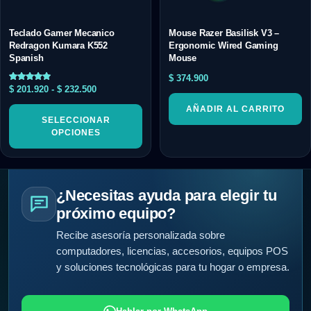
Teclado Gamer Mecanico
Mouse Razer Basilisk V3 –
Redragon Kumara K552
Ergonomic Wired Gaming
Spanish
Mouse
$
374.900
Valorado
$
201.920
-
$
232.500
con
5.00
AÑADIR AL CARRITO
de 5
SELECCIONAR
OPCIONES
¿Necesitas ayuda para elegir tu
próximo equipo?
Recibe asesoría personalizada sobre
computadores, licencias, accesorios, equipos POS
y soluciones tecnológicas para tu hogar o empresa.