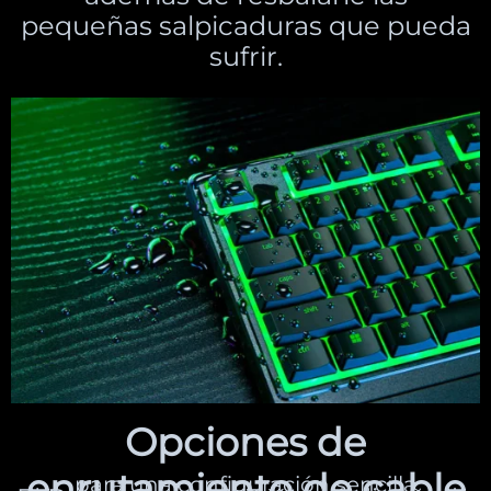
pequeñas salpicaduras que pueda
sufrir.
Opciones de
enrutamiento de cable
para una configuración sencilla