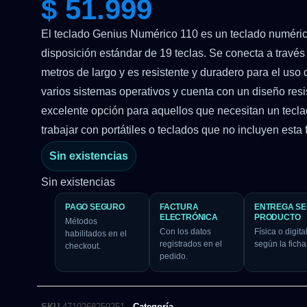
$
51.999
El teclado Genius Numérico 110 es un teclado numéri
disposición estándar de 19 teclas. Se conecta a travé
metros de largo y es resistente y duradero para el uso 
varios sistemas operativos y cuenta con un diseño res
excelente opción para aquellos que necesitan un tecl
trabajar con portátiles o teclados que no incluyen esta 
Sin existencias
Sin existencias
PAGO SEGURO
FACTURA
ENTREGA S
ELECTRÓNICA
PRODUCTO
Métodos
Con los datos
Física o digital
habilitados en el
registrados en el
según la ficha
checkout.
pedido.
SKU
4710268259251
Categoría