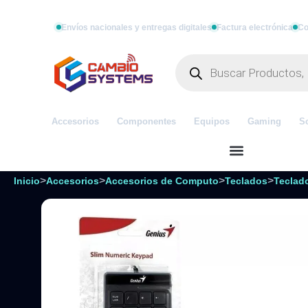
Envíos nacionales y entregas digitales
Factura electrónica
Co
Accesorios
Componentes
Equipos
Gaming
S
>
>
>
>
Inicio
Accesorios
Accesorios de Computo
Teclados
Teclad