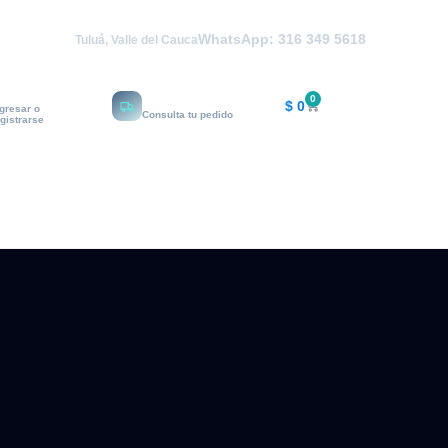
WhatsApp: 316 349 5618
Tuluá, Valle del Cauca
i cuenta
Rastrear
0
$
0
ngresar o
Consulta tu pedido
egistrarse