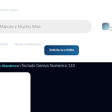
mpra segura
M
I
r
onido
Hogar Inteligente
Solicita tu crédito
>
Teclado Genius Numerico 110
o Alambrico