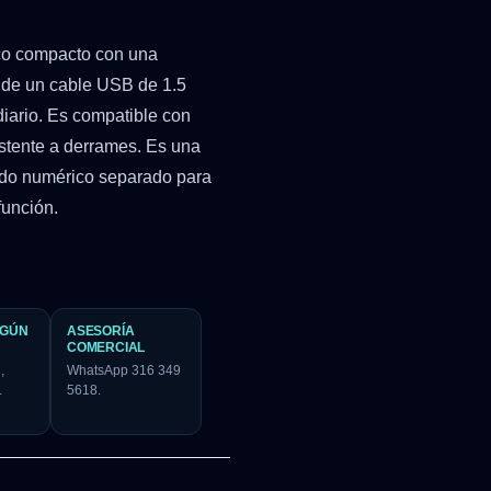
co compacto con una
s de un cable USB de 1.5
diario. Es compatible con
istente a derrames. Es una
ado numérico separado para
función.
EGÚN
ASESORÍA
COMERCIAL
,
WhatsApp 316 349
.
5618.