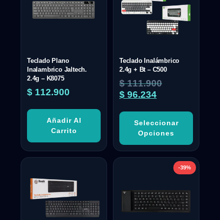
Teclado Plano
Teclado Inalámbrico
Inalambrico Jaltech.
2.4g + Bt – C500
2.4g – K8075
$
111.900
$
112.900
$
96.234
Añadir Al
Seleccionar
Carrito
Opciones
-39%