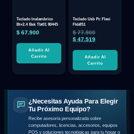
Teclado Inalambrico
Teclado Usb Pc Flexi
Bt+2.4 Bsk Tbt01 80445
Fkb851
$
67.900
$
77.900
$
47.519
Añadir Al
Carrito
Añadir Al
Carrito
¿Necesitas Ayuda Para Elegir
Tu Próximo Equipo?
Recibe asesoría personalizada sobre
computadores, licencias, accesorios, equipos
POS y soluciones tecnológicas para tu hogar o