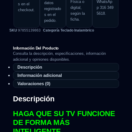
Física o
WhatsAp
datos
s en el
digital,
p 316 349
registrado
checkout.
según la
5618.
s en el
ficha.
pedido.
SKU
97855139863
Categoría
Teclado Inalambrico
Información Del Producto
Consulta la descripción, especificaciones, información
adicional y opiniones disponibles.
Descripción
Información adicional
Valoraciones (0)
Descripción
HAGA QUE SU TV FUNCIONE
DE FORMA MÁS
INTELIGENTE