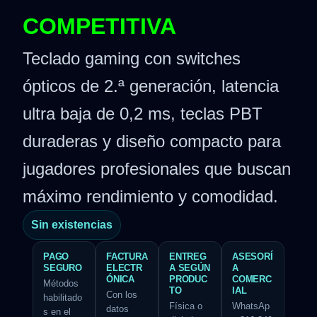
COMPETITIVA
Teclado gaming con switches
ópticos de 2.ª generación, latencia
ultra baja de 0,2 ms, teclas PBT
duraderas y diseño compacto para
jugadores profesionales que buscan
máximo rendimiento y comodidad.
Sin existencias
PAGO
FACTURA
ENTREG
ASESORÍ
SEGURO
ELECTR
A SEGÚN
A
ÓNICA
PRODUC
COMERC
Métodos
TO
IAL
Con los
habilitado
Física o
WhatsAp
datos
s en el