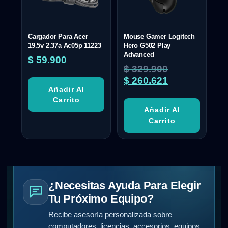
Cargador Para Acer
Mouse Gamer Logitech
19.5v 2.37a Ac05p 11223
Hero G502 Play
Advanced
$
59.900
$
329.900
$
260.621
Añadir Al
Carrito
Añadir Al
Carrito
¿Necesitas Ayuda Para Elegir
Tu Próximo Equipo?
Recibe asesoría personalizada sobre
computadores, licencias, accesorios, equipos