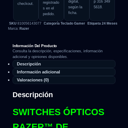
digital,
p 316 349
registrado
checkout.
según la
5618.
s en el
ficha.
pedido.
SKU
810056143077
Categoría
Teclado Gamer
Etiqueta
24 Meses
Marca:
Razer
Información Del Producto
Consulta la descripción, especificaciones, información
adicional y opiniones disponibles.
Descripción
Información adicional
Valoraciones (0)
Descripción
SWITCHES ÓPTICOS
RAZER™ DE