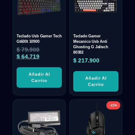
Teclado Usb Gamer Tech
Teclado Gamer
Gt600t 10900
Mecanico Usb Anti
Ghosting G Jaltech
$
79.900
80382
$
64.719
$
217.900
Añadir Al
Añadir Al
Carrito
Carrito
-21%