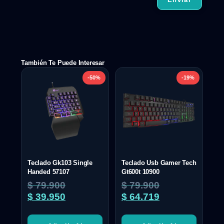
También Te Puede Interesar
-50%
-19%
Teclado Gk103 Single
Teclado Usb Gamer Tech
Handed 57107
Gt600t 10900
$
79.900
$
79.900
$
39.950
$
64.719