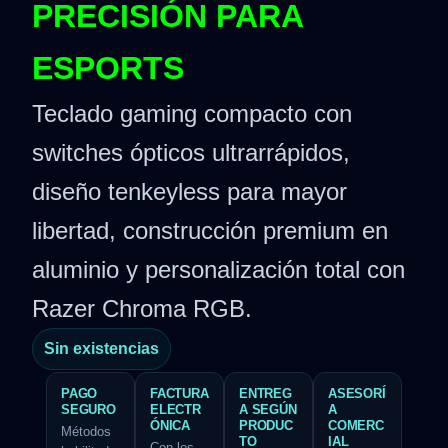
PRECISIÓN PARA
ESPORTS
Teclado gaming compacto con
switches ópticos ultrarrápidos,
diseño tenkeyless para mayor
libertad, construcción premium en
aluminio y personalización total con
Razer Chroma RGB.
Sin existencias
PAGO
FACTURA
ENTREG
ASESORÍ
SEGURO
ELECTR
A SEGÚN
A
ÓNICA
PRODUC
COMERC
Métodos
TO
IAL
Con los