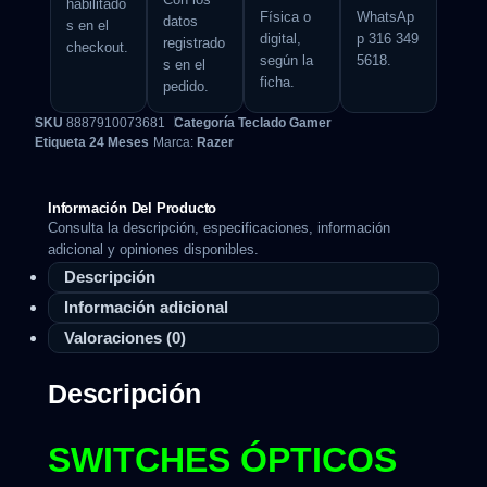
habilitado
Física o
WhatsAp
datos
s en el
digital,
p 316 349
registrado
checkout.
según la
5618.
s en el
ficha.
pedido.
SKU
8887910073681
Categoría
Teclado Gamer
Etiqueta
24 Meses
Marca:
Razer
Información Del Producto
Consulta la descripción, especificaciones, información
adicional y opiniones disponibles.
Descripción
Información adicional
Valoraciones (0)
Descripción
SWITCHES ÓPTICOS