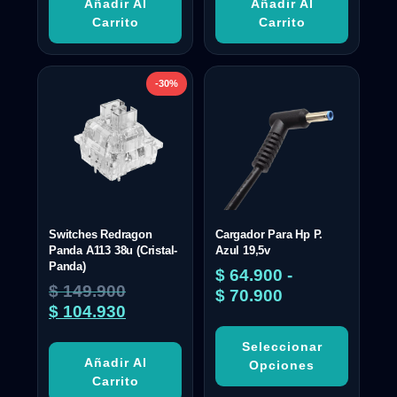
Añadir Al
Añadir Al
Carrito
Carrito
-30%
Switches Redragon
Cargador Para Hp P.
Panda A113 38u (Cristal-
Azul 19,5v
Panda)
$
64.900
-
$
149.900
$
70.900
$
104.930
Seleccionar
Añadir Al
Opciones
Carrito