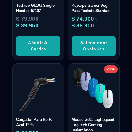
Teclado Gk103 Single
Keycaps Gamer Vsg
Handed 57107
Para Teclado Stardust
$
79.900
$
74.900
-
$
39.950
$
86.900
Añadir Al
Seleccionar
Carrito
Opciones
-12%
Cargador Para Hp P.
Mouse G305 Lightspeed
Azul 19,5v
Logitech Gaming
Inalambrico