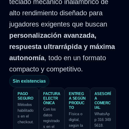
teclado mecánico inalámbrico de
alto rendimiento diseñado para
jugadores exigentes que buscan
personalización avanzada,
respuesta ultrarrápida y máxima
autonomía
, todo en un formato
compacto y competitivo.
Sin existencias
PAGO
FACTURA
ENTREG
ASESORÍ
SEGURO
ELECTR
A SEGÚN
A
ÓNICA
PRODUC
COMERC
Métodos
TO
IAL
Con los
habilitado
Física o
WhatsAp
datos
s en el
digital,
p 316 349
registrado
checkout.
según la
5618.
s en el