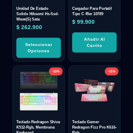
Unidad De Estado
Cargador Para Portatil
Solido Hiksemi Hs-Ssd-
Tipo C 45w 10789
Wave(S) Sata
$
99.900
$
262.900
Añadir Al
Seleccionar
Carrito
Opciones
-22%
-31%
Teclado Redragon Shiva
Teclado Gamer
K512-Rgb, Membrana
Redragon Fizz Pro K616-
Keyboard
Rgb