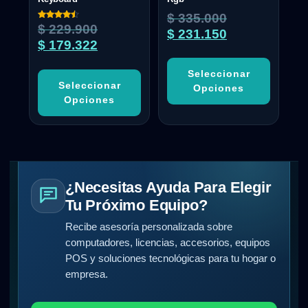
$
335.000
Valorado
$
229.900
$
231.150
con
4.50
$
179.322
de 5
Seleccionar
Seleccionar
Opciones
Opciones
¿Necesitas Ayuda Para Elegir
Tu Próximo Equipo?
Recibe asesoría personalizada sobre
computadores, licencias, accesorios, equipos
POS y soluciones tecnológicas para tu hogar o
empresa.