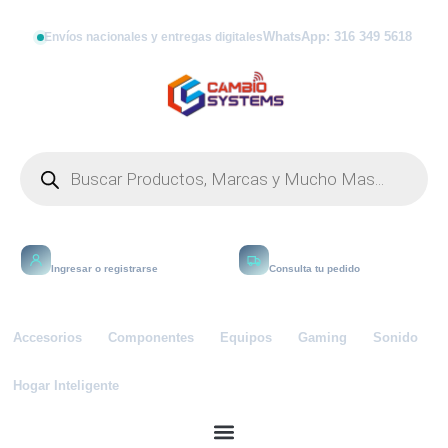
WhatsApp: 316 349 5618
Envíos nacionales y entregas digitales
Mi cuenta
Rastrear
Ingresar o registrarse
Consulta tu pedido
Accesorios
Componentes
Equipos
Gaming
Sonido
Hogar Inteligente