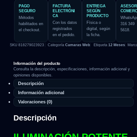
PAGO
FACTURA
ENTREGA
ASESOR
SEGURO
ELECTRÓNI
SEGÚN
COMERC
CA
PRODUCTO
Métodos
WhatsAp
Con los datos
Física o
habilitados en
316 349
registrados
digital, según
el checkout.
5618.
en el pedido.
la ficha.
SKU
818279023923
Categoría
Camaras Web
Etiqueta
12 Meses
Marc
Información del producto
Consulta la descripción, especificaciones, información adicional y
opiniones disponibles.
Descripción
Información adicional
Valoraciones (0)
Descripción
ILUMINACIÓN POTENTE