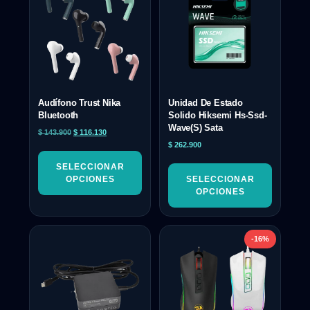
Audífono Trust Nika
Unidad De Estado
Bluetooth
Solido Hiksemi Hs-Ssd-
Wave(S) Sata
$
143.900
$
116.130
$
262.900
SELECCIONAR
OPCIONES
SELECCIONAR
OPCIONES
-16%