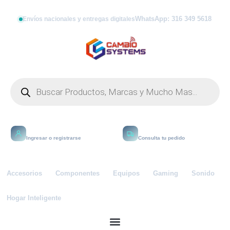
WhatsApp: 316 349 5618
Envíos nacionales y entregas digitales
Mi cuenta
Rastrear
Ingresar o registrarse
Consulta tu pedido
Accesorios
Componentes
Equipos
Gaming
Sonido
Hogar Inteligente