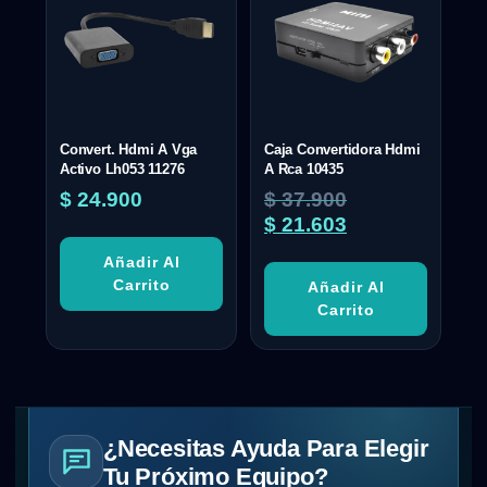
Convert. Hdmi A Vga
Caja Convertidora Hdmi
Activo Lh053 11276
A Rca 10435
$
24.900
$
37.900
$
21.603
Añadir Al
Carrito
Añadir Al
Carrito
¿Necesitas Ayuda Para Elegir
Tu Próximo Equipo?