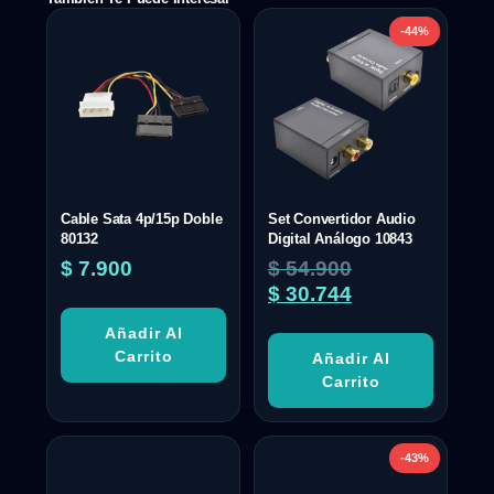
-44%
Cable Sata 4p/15p Doble
Set Convertidor Audio
80132
Digital Análogo 10843
$
7.900
$
54.900
$
30.744
Añadir Al
Carrito
Añadir Al
Carrito
-43%