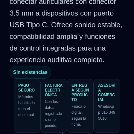
conectar auriculares con conector
3.5 mm a dispositivos con puerto
USB Tipo C. Ofrece sonido estable,
compatibilidad amplia y funciones
de control integradas para una
experiencia auditiva completa.
Sin existencias
PAGO
FACTURA
ENTREG
ASESORÍ
SEGURO
ELECTR
A SEGÚN
A
ÓNICA
PRODUC
COMERC
Métodos
TO
IAL
Con los
habilitado
Física o
WhatsAp
datos
s en el
digital,
p 316 349
registrado
checkout.
según la
5618.
s en el
ficha.
pedido.