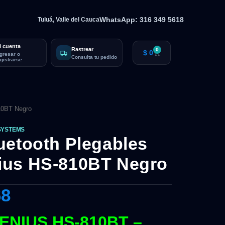
WhatsApp: 316 349 5618
Tuluá, Valle del Cauca
i cuenta
Rastrear
0
$
0
ngresar o
Consulta tu pedido
egistrarse
10BT Negro
SYSTEMS
uetooth Plegables
ius HS-810BT Negro
68
NIUS HS-810BT –