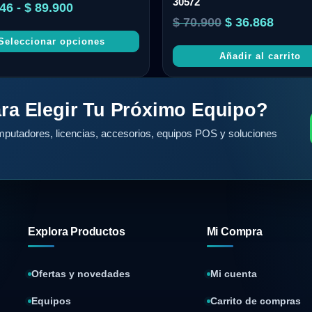
30572
46
-
$
89.900
$
70.900
$
36.868
Seleccionar opciones
Añadir al carrito
ra Elegir Tu Próximo Equipo?
putadores, licencias, accesorios, equipos POS y soluciones
Explora Productos
Mi Compra
Ofertas y novedades
Mi cuenta
Equipos
Carrito de compras