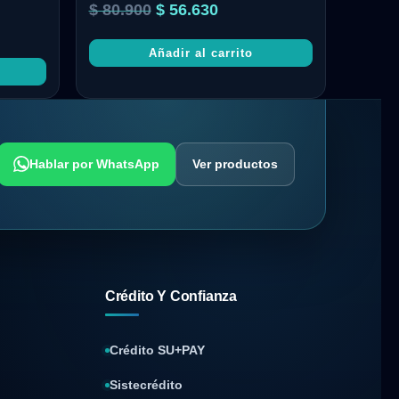
$
80.900
$
56.630
Añadir al carrito
Hablar por WhatsApp
Ver productos
Crédito Y Confianza
Crédito SU+PAY
Sistecrédito