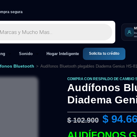
mpra segura
M
I
r
Solicita tu crédito
ing
Sonido
Hogar Inteligente
fonos Bluetooth
>
Audífonos Bluetooth plegables Diadema Genius HS-8
COMPRA CON RESPALDO DE CAMBIO 
Audífonos Bl
Diadema Gen
$
94.6
$
102.900
AUDÍFONOS GE