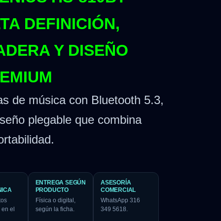
TA DEFINICIÓN,
ADERA Y DISEÑO
REMIUM
as de música con Bluetooth 5.3,
iseño plegable que combina
rtabilidad.
ENTREGA SEGÚN
ASESORÍA
NICA
PRODUCTO
COMERCIAL
tos
Física o digital,
WhatsApp 316
 en el
según la ficha.
349 5618.