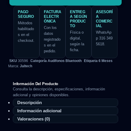
PAGO
FACTURA
ENTREG
ASESORÍ
SEGURO
ELECTR
A SEGÚN
A
ÓNICA
PRODUC
COMERC
Métodos
TO
IAL
Con los
habilitado
Física o
WhatsAp
datos
s en el
digital,
p 316 349
registrado
checkout.
según la
5618.
s en el
ficha.
pedido.
SKU
30596
Categoría
Audifonos Bluetooth
Etiqueta
6 Meses
Marca:
Jaltech
Información Del Producto
Consulta la descripción, especificaciones, información
adicional y opiniones disponibles.
Descripción
Información adicional
Valoraciones (0)