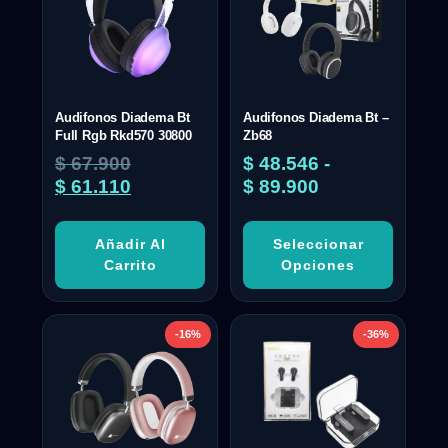
Audifonos Diadema Bt
Audifonos Diadema Bt –
Full Rgb Rkd570 30800
Zb68
$
67.900
$
48.546
-
$
61.110
$
89.900
Añadir Al
Seleccionar
Carrito
Opciones
-16%
-36%