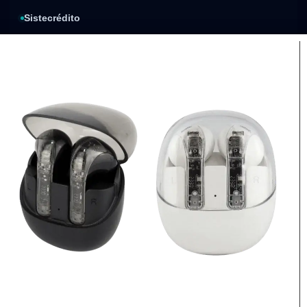
Sistecrédito
Compra y paga después
Política de privacidad
Condiciones de envíos
Condiciones de garantía
Compra segura
Factura electrónica
Procesos de pago
Respaldo de cada compra
protegidos
Envíos nacionales
Atención
personalizada
Cobertura sujeta al destino
Asesoría antes de comprar