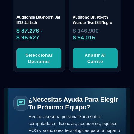
Audifonos Bluetooth Jal
Audifono Bluetooth
B12 Jaltech
Wesdar Tws198 Negro
$
87.276
-
$
146.900
$
96.627
$
94.016
Seleccionar
Añadir Al
Opciones
Carrito
¿Necesitas Ayuda Para Elegir
Tu Próximo Equipo?
Recibe asesoría personalizada sobre
computadores, licencias, accesorios, equipos
POS y soluciones tecnológicas para tu hogar o