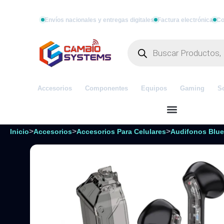
Envíos nacionales y entregas digitales
Factura electrónica
Co
Accesorios
Componentes
Equipos
Gaming
S
>
>
>
Inicio
Accesorios
Accesorios Para Celulares
Audifonos Blue