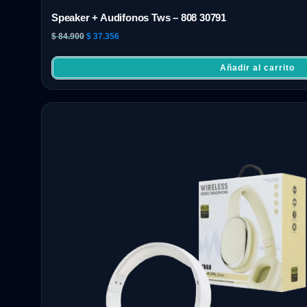
Speaker + Audifonos Tws – 808 30791
$
84.900
$
37.356
Añadir al carrito