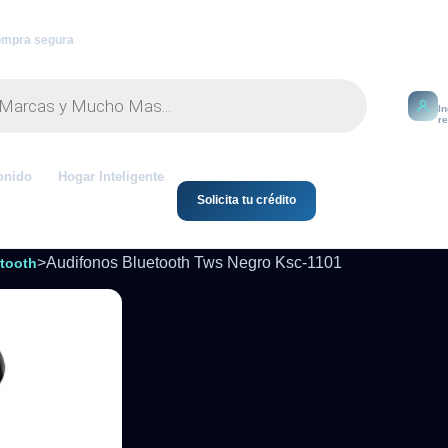
mpra segura
M
I
r
onido
Hogar Inteligente
Solicita tu crédito
>
Audifonos Bluetooth Tws Negro Ksc-1101
tooth