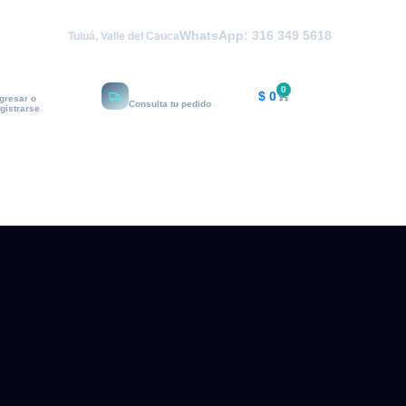
WhatsApp: 316 349 5618
Tuluá, Valle del Cauca
i cuenta
Rastrear
0
$
0
ngresar o
Consulta tu pedido
egistrarse