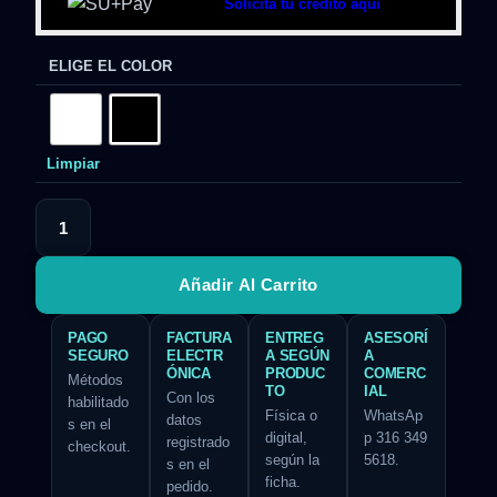
Solicita tu crédito aquí
ELIGE EL COLOR
Limpiar
Añadir Al Carrito
PAGO
FACTURA
ENTREG
ASESORÍ
SEGURO
ELECTR
A SEGÚN
A
ÓNICA
PRODUC
COMERC
Métodos
TO
IAL
Con los
habilitado
Física o
WhatsAp
datos
s en el
digital,
p 316 349
registrado
checkout.
según la
5618.
s en el
ficha.
pedido.