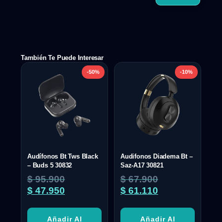
También Te Puede Interesar
-50%
-10%
Audífonos Bt Tws Black
Audifonos Diadema Bt –
– Buds 5 30832
Saz-A17 30821
$
95.900
$
67.900
$
47.950
$
61.110
Añadir Al
Añadir Al