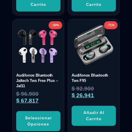
Carrito
Carrito
-30%
-71%
Audifonos Bluetooth
Audifonos Bluetooth
Jaltech Tws Free Plus –
Tws F95
Jal11
$
92.900
$
96.900
$
26.941
$
67.817
Añadir Al
Seleccionar
Carrito
Opciones