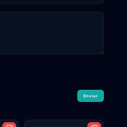
-27%
-43%