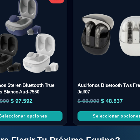
os Steren Bluetooth True
Audifonos Bluetooth Tws Fre
ss Blanco Aud-7550
Jalf07
900
$
97.592
$
66.900
$
48.837
Seleccionar opciones
Seleccionar opcione