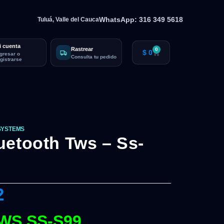
WhatsApp: 316 349 5618
Tuluá, Valle del Cauca
i cuenta
Rastrear
0
$
0
ngresar o
Consulta tu pedido
egistrarse
SYSTEMS
uetooth Tws – Ss-
2
WS SS-S99