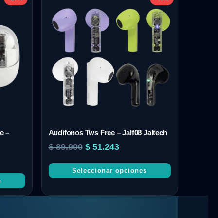
e –
Audifonos Tws Free – Jalf08 Jaltech
$
89.900
$
51.243
Seleccionar opciones
s