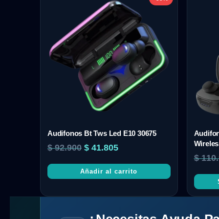
Audifonos Bt Tws Led E10 30675
Audifon
Wirele
$
92.900
$
41.805
$
110.
Añadir al carrito