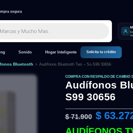
mpra segura
M
I
r
Solicita tu crédito
ing
Sonido
Hogar Inteligente
fonos Bluetooth
>
Audífonos Bluetooth Tws – Ss-S99 30656
COMPRA CON RESPALDO DE CAMBIO 
Audífonos Bl
S99 30656
$
63.27
$
71.900
AUDÍFONOS T