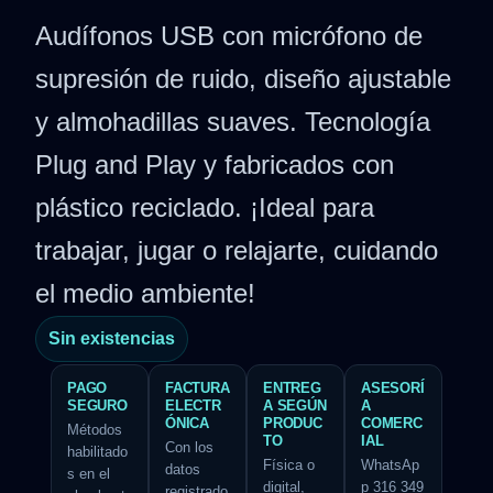
Audífonos USB con micrófono de
supresión de ruido, diseño ajustable
y almohadillas suaves. Tecnología
Plug and Play y fabricados con
plástico reciclado. ¡Ideal para
trabajar, jugar o relajarte, cuidando
el medio ambiente!
Sin existencias
PAGO
FACTURA
ENTREG
ASESORÍ
SEGURO
ELECTR
A SEGÚN
A
ÓNICA
PRODUC
COMERC
Métodos
TO
IAL
Con los
habilitado
Física o
WhatsAp
datos
s en el
digital,
p 316 349
registrado