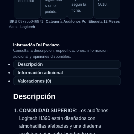
checkout.
según la
5618.
s en el
ficha.
pedido.
SKU
097855046871
Categoría
Audífonos Pc
Etiqueta
12 Meses
Marca:
Logitech
Información Del Producto
Consulta la descripción, especificaciones, información
adicional y opiniones disponibles.
Descripción
Información adicional
Valoraciones (0)
Descripción
COMODIDAD SUPERIOR
: Los audífonos
Logitech H390 están diseñados con
almohadillas afelpadas y una diadema
acolchada ajustable, brindando una