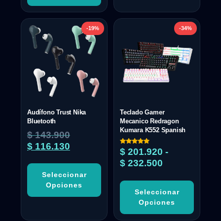
-19%
-34%
Audífono Trust Nika
Teclado Gamer
Bluetooth
Mecanico Redragon
Kumara K552 Spanish
$
143.900
$
116.130
Valorado
$
201.920
-
con
5.00
$
232.500
de 5
Seleccionar
Opciones
Seleccionar
Opciones