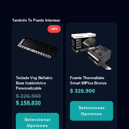
También Te Puede Interesar
-30%
Teclado Vsg Bellatrix
Fuente Thermaltake
Base Inalámbrico
Smart 80Plus Bronze
Personalizable
$
326.900
$
226.900
$
158.830
Seleccionar
Opciones
Seleccionar
Opciones