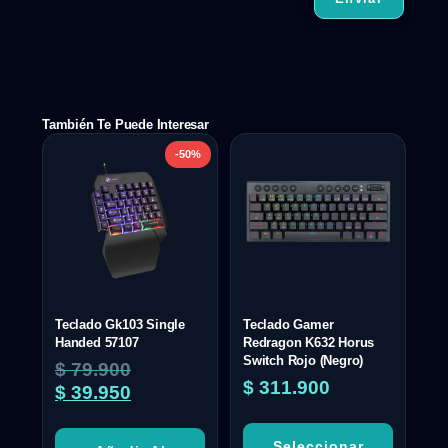
También Te Puede Interesar
-50%
Teclado Gk103 Single
Teclado Gamer
Handed 57107
Redragon K632 Horus
Switch Rojo (Negro)
$
79.900
$
311.900
$
39.950
Seleccionar