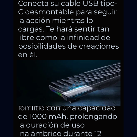
Conecta su cable USB tipo-
C desmontable para seguir
la acción mientras lo
cargas. Te hará sentir tan
libre como la infinidad de
posibilidades de creaciones
en él.
Contiene una batería de
DURACIÓN ESTELAR
Ion litio con una capacidad
de 1000 mAh, prolongando
la duración de uso
inalámbrico durante 12