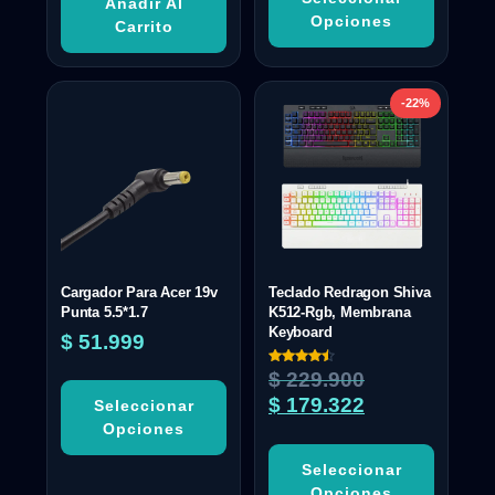
Añadir Al
Opciones
Carrito
-22%
Cargador Para Acer 19v
Teclado Redragon Shiva
Punta 5.5*1.7
K512-Rgb, Membrana
Keyboard
$
51.999
Valorado
$
229.900
con
4.50
$
179.322
Seleccionar
de 5
Opciones
Seleccionar
Opciones