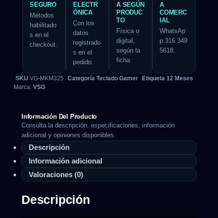
SEGURO
ELECTR
A SEGÚN
A
ÓNICA
PRODUC
COMERC
Métodos
TO
IAL
Con los
habilitado
Física o
WhatsAp
datos
s en el
digital,
p 316 349
registrado
checkout.
según la
5618.
s en el
ficha.
pedido.
SKU
VG-MKM325
Categoría
Teclado Gamer
Etiqueta
12 Meses
Marca:
VSG
Información Del Producto
Consulta la descripción, especificaciones, información
adicional y opiniones disponibles.
Descripción
Información adicional
Valoraciones (0)
Descripción