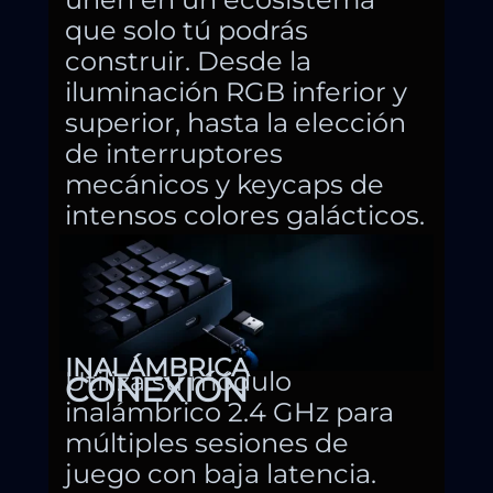
que solo tú podrás
construir. Desde la
iluminación RGB inferior y
superior, hasta la elección
de interruptores
mecánicos y keycaps de
intensos colores galácticos.
INALÁMBRICA
Utiliza su módulo
CONEXIÓN
inalámbrico 2.4 GHz para
múltiples sesiones de
juego con baja latencia.