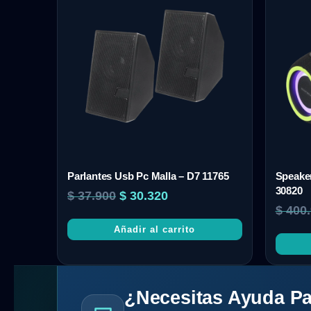
Parlantes Usb Pc Malla – D7 11765
Speake
30820
$
37.900
$
30.320
$
400.
Añadir al carrito
¿Necesitas Ayuda Pa