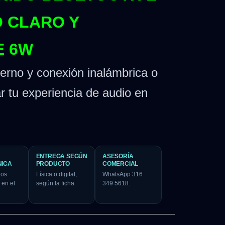
O CLARO Y
E 6W
erno y conexión inalámbrica o
r tu experiencia de audio en
ENTREGA SEGÚN
ASESORÍA
NICA
PRODUCTO
COMERCIAL
tos
Física o digital,
WhatsApp 316
 en el
según la ficha.
349 5618.