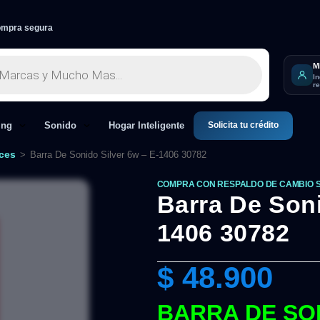
mpra segura
M
I
r
Solicita tu crédito
ing
Sonido
Hogar Inteligente
ces
>
Barra De Sonido Silver 6w – E-1406 30782
COMPRA CON RESPALDO DE CAMBIO 
Barra De Soni
1406 30782
$
48.900
BARRA DE SO