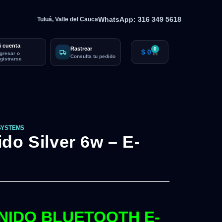
WhatsApp: 316 349 5618
Tuluá, Valle del Cauca
i cuenta
Rastrear
0
$
0
ngresar o
Consulta tu pedido
egistrarse
SYSTEMS
do Silver 6w – E-
NIDO BLUETOOTH E-