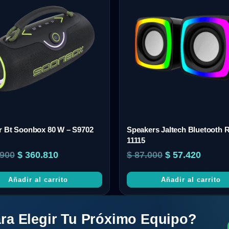
r Bt Soonbox 80 W – S9702
Speakers Jaltech Bluetooth 
11115
900
$
360.810
$
87.000
$
57.420
Añadir al carrito
Añadir al carrito
ra Elegir Tu Próximo Equipo?