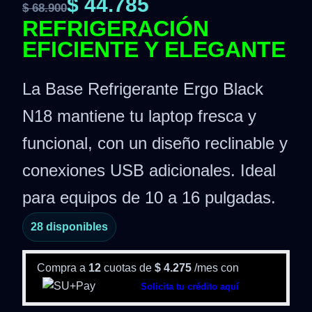
$
44.785
$
68.900
REFRIGERACIÓN
EFICIENTE Y ELEGANTE
La Base Refrigerante Ergo Black
N18 mantiene tu laptop fresca y
funcional, con un diseño reclinable y
conexiones USB adicionales. Ideal
para equipos de 10 a 16 pulgadas.
28 disponibles
Compra a
12
cuotas de
$
4.275
/mes con
Solicita tu crédito aquí