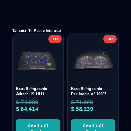
También Te Puede Interesar
-14%
-19%
Base Refrigerante
Base Refrigerante
Jaltech H9 11111
Reclinable A2 10003
$
74.900
$
71.900
$
64.414
$
58.239
Añadir Al
Añadir Al