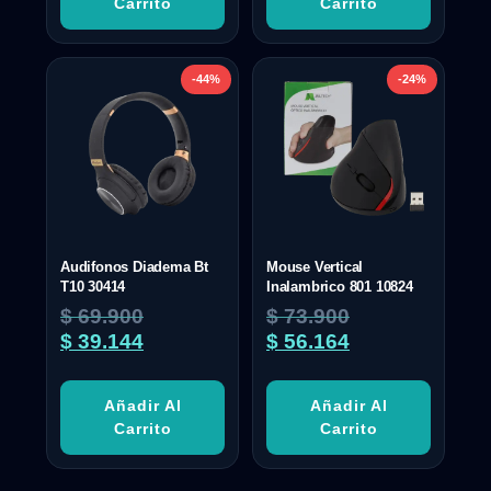
Carrito
Carrito
-44%
-24%
Audifonos Diadema Bt
Mouse Vertical
T10 30414
Inalambrico 801 10824
$
69.900
$
73.900
$
39.144
$
56.164
Añadir Al
Añadir Al
Carrito
Carrito