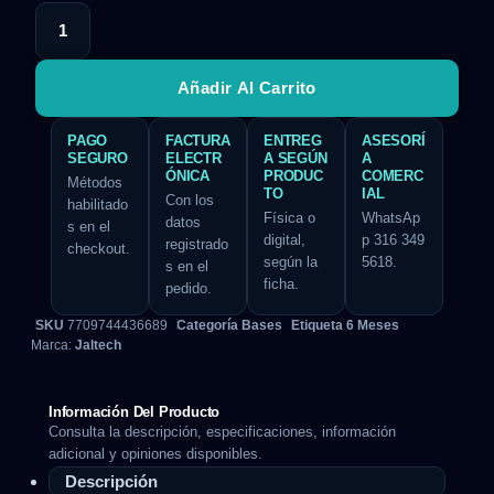
Añadir Al Carrito
PAGO
FACTURA
ENTREG
ASESORÍ
SEGURO
ELECTR
A SEGÚN
A
ÓNICA
PRODUC
COMERC
Métodos
TO
IAL
Con los
habilitado
Física o
WhatsAp
datos
s en el
digital,
p 316 349
registrado
checkout.
según la
5618.
s en el
ficha.
pedido.
SKU
7709744436689
Categoría
Bases
Etiqueta
6 Meses
Marca:
Jaltech
Información Del Producto
Consulta la descripción, especificaciones, información
adicional y opiniones disponibles.
Descripción