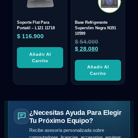
Soporte Flat Para
Base Refrigerante
Portatil – L121 11718
Superslim Negra N191
10599
$
116.900
$
54.000
$
28.080
Añadir Al
Carrito
Añadir Al
Carrito
¿Necesitas Ayuda Para Elegir
Tu Próximo Equipo?
Recibe asesoría personalizada sobre
computadores, licencias, accesorios, equipos