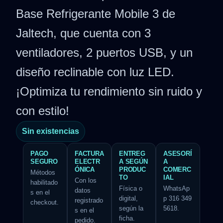
Base Refrigerante Mobile 3 de
Jaltech, que cuenta con 3
ventiladores, 2 puertos USB, y un
diseño reclinable con luz LED.
¡Optimiza tu rendimiento sin ruido y
con estilo!
Sin existencias
PAGO
FACTURA
ENTREG
ASESORÍ
SEGURO
ELECTR
A SEGÚN
A
ÓNICA
PRODUC
COMERC
Métodos
TO
IAL
Con los
habilitado
Física o
WhatsAp
datos
s en el
digital,
p 316 349
registrado
checkout.
según la
5618.
s en el
ficha.
pedido.