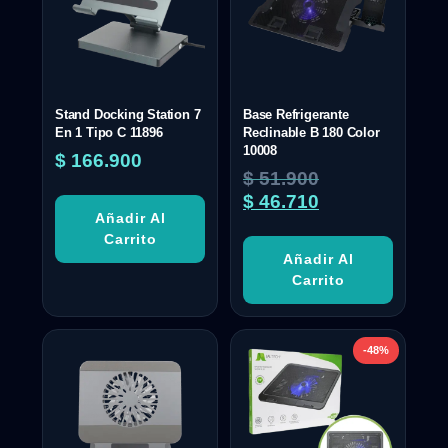
Stand Docking Station 7
Base Refrigerante
En 1 Tipo C 11896
Reclinable B 180 Color
10008
$
166.900
$
51.900
$
46.710
Añadir Al
Carrito
Añadir Al
Carrito
-48%