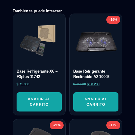
También te puede interesar
-19%
Base Refrigerante X6 –
Base Refrigerante
F3plus 11742
Reclinable A2 10003
$
71.900
$
71.900
$
58.239
AÑADIR AL
AÑADIR AL
CARRITO
CARRITO
-21%
-17%