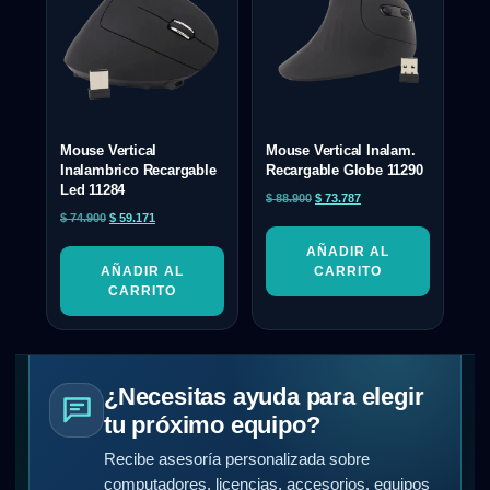
Mouse Vertical
Mouse Vertical Inalam.
Inalambrico Recargable
Recargable Globe 11290
Led 11284
$
88.900
$
73.787
$
74.900
$
59.171
AÑADIR AL
AÑADIR AL
CARRITO
CARRITO
¿Necesitas ayuda para elegir
tu próximo equipo?
Recibe asesoría personalizada sobre
computadores, licencias, accesorios, equipos