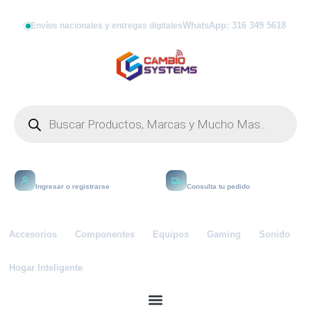
WhatsApp: 316 349 5618
Envíos nacionales y entregas digitales
Mi cuenta
Rastrear
Ingresar o registrarse
Consulta tu pedido
Accesorios
Componentes
Equipos
Gaming
Sonido
Hogar Inteligente