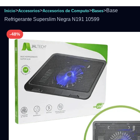
>
>
>
>
Base
Inicio
Accesorios
Accesorios de Computo
Bases
Refrigerante Superslim Negra N191 10599
-48%