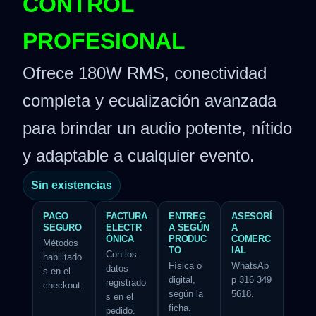
CONTROL
PROFESIONAL
Ofrece 180W RMS, conectividad
completa y ecualización avanzada
para brindar un audio potente, nítido
y adaptable a cualquier evento.
Sin existencias
PAGO
FACTURA
ENTREG
ASESORÍ
SEGURO
ELECTR
A SEGÚN
A
ÓNICA
PRODUC
COMERC
Métodos
TO
IAL
Con los
habilitado
Física o
WhatsAp
datos
s en el
digital,
p 316 349
registrado
checkout.
según la
5618.
s en el
ficha.
pedido.