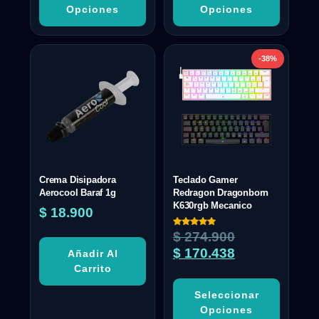
Opciones
Opciones
-38%
Crema Disipadora
Teclado Gamer
Aerocool Baraf 1g
Redragon Dragonborn
K630rgb Mecanico
$
18.900
Valorado
$
274.900
con
5.00
$
170.438
Añadir Al
de 5
Carrito
Seleccionar
Opciones