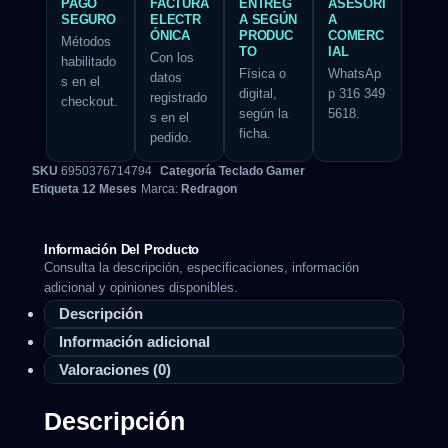
PAGO
FACTURA
ENTREG
ASESORÍ
SEGURO
ELECTR
A SEGÚN
A
ÓNICA
PRODUC
COMERC
Métodos
TO
IAL
Con los
habilitado
Física o
WhatsAp
datos
s en el
digital,
p 316 349
registrado
checkout.
según la
5618.
s en el
ficha.
pedido.
SKU
6950376714794
Categoría
Teclado Gamer
Etiqueta
12 Meses
Marca:
Redragon
Información Del Producto
Consulta la descripción, especificaciones, información
adicional y opiniones disponibles.
Descripción
Información adicional
Valoraciones (0)
Descripción