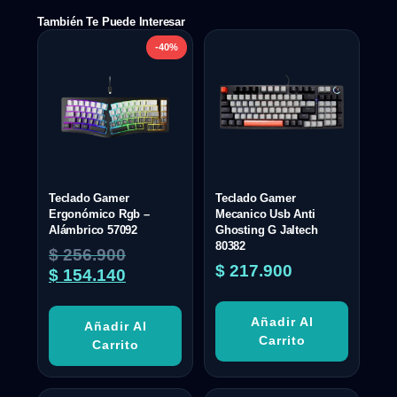
También Te Puede Interesar
-40%
Teclado Gamer
Teclado Gamer
Ergonómico Rgb –
Mecanico Usb Anti
Alámbrico 57092
Ghosting G Jaltech
80382
$
256.900
$
217.900
$
154.140
Añadir Al
Añadir Al
Carrito
Carrito