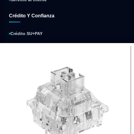
Crédito Y Confianza
Crédito SU+PAY
Sistecrédito
Compra y paga después
Política de privacidad
Condiciones de envíos
Condiciones de garantía
Compra segura
Factura electrónica
Procesos de pago
Respaldo de cada compra
protegidos