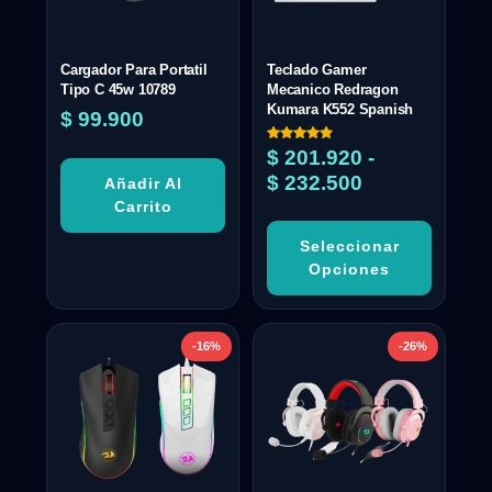
Cargador Para Portatil
Teclado Gamer
Tipo C 45w 10789
Mecanico Redragon
Kumara K552 Spanish
$
99.900
Valorado
$
201.920
-
con
5.00
$
232.500
Añadir Al
de 5
Carrito
Seleccionar
Opciones
-16%
-26%