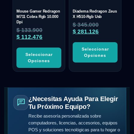
Mouse Gamer Redragon
Diadema Redragon Zeus
M711 Cobra Rgb 10.000
X H510-Rgb Usb
Dpi
$
345.000
$
133.900
$
281.126
$
112.476
Seleccionar
Seleccionar
Opciones
Opciones
¿Necesitas Ayuda Para Elegir
Tu Próximo Equipo?
Recibe asesoría personalizada sobre
computadores, licencias, accesorios, equipos
POS y soluciones tecnológicas para tu hogar o