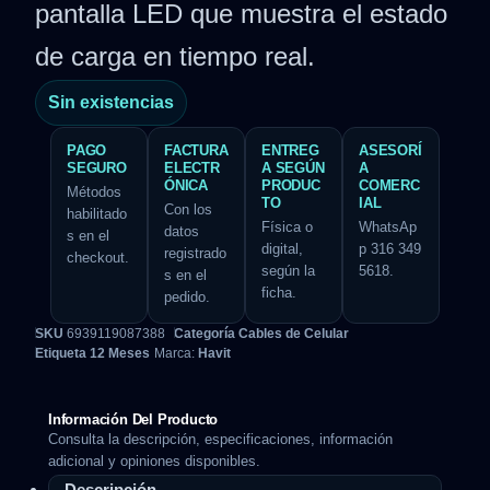
pantalla LED que muestra el estado
de carga en tiempo real.
Sin existencias
PAGO
FACTURA
ENTREG
ASESORÍ
SEGURO
ELECTR
A SEGÚN
A
ÓNICA
PRODUC
COMERC
Métodos
TO
IAL
Con los
habilitado
Física o
WhatsAp
datos
s en el
digital,
p 316 349
registrado
checkout.
según la
5618.
s en el
ficha.
pedido.
SKU
6939119087388
Categoría
Cables de Celular
Etiqueta
12 Meses
Marca:
Havit
Información Del Producto
Consulta la descripción, especificaciones, información
adicional y opiniones disponibles.
Descripción